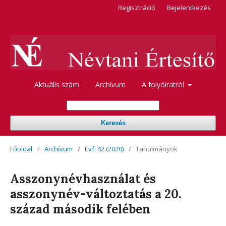
Regisztráció
Bejelentkezés
Aktuális szám
Archívum
A folyóiratról
Keresés
Főoldal
/
Archívum
/
Évf. 42 (2020)
/
Tanulmányok
Asszonynévhasználat és
asszonynév-változtatás a 20.
század második felében