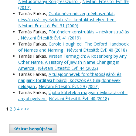
Névtudományi Kongresszusról
,
Névtani Értesítő: Évf. 39
(2017)
Tamás Farkas,
Családnévrendszer, névhasználat,
névváltozás nyelvi-kulturális kontaktushelyzetben
,
Névtani Értesítő: Évf. 31 (2009)
Tamás Farkas,
Történelemkonstruálás – névkonstruálás
,
Névtani Értesítő: Évf. 41 (2019)
Tamás Farkas,
Carole Hough ed.: The Oxford Handbook
of Names and Naming
,
Névtani Értesítő: Évf. 40 (2018)
Tamás Farkas,
Kirsten Fermaglich: A Rosenberg by Any
Other Name. A History of Jewish Name Changing in
America
,
Névtani Értesítő: Évf. 44 (2022)
Tamás Farkas,
A tulajdonnevek fordíthatóságáról és
napjaink fordítási hibáiról, közszók és tulajdonnevek
példáján
,
Névtani Értesítő: Évf. 29 (2007)
Tamás Farkas,
Újabb kötetek a magyar névkutatásról –
angol nyelven
,
Névtani Értesítő: Évf. 40 (2018)
1
2
3
4
>
>>
Kézirat benyújtása