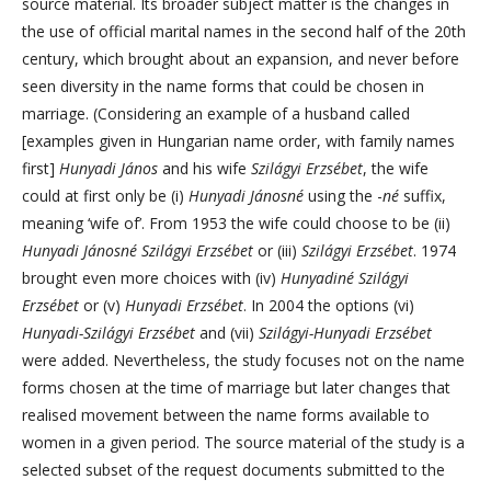
source material. Its broader subject matter is the changes in
the use of official marital names in the second half of the 20th
century, which brought about an expansion, and never before
seen diversity in the name forms that could be chosen in
marriage. (Considering an example of a husband called
[examples given in Hungarian name order, with family names
first]
Hunyadi János
and his wife
Szilágyi Erzsébet
, the wife
could at first only be (i)
Hunyadi Jánosné
using the -
né
suffix,
meaning ‘wife of’. From 1953 the wife could choose to be (ii)
Hunyadi Jánosné Szilágyi Erzsébet
or (iii)
Szilágyi Erzsébet
. 1974
brought even more choices with (iv)
Hunyadiné Szilágyi
Erzsébet
or (v)
Hunyadi Erzsébet
. In 2004 the options (vi)
Hunyadi-Szilágyi Erzsébet
and (vii)
Szilágyi-Hunyadi Erzsébet
were added. Nevertheless, the study focuses not on the name
forms chosen at the time of marriage but later changes that
realised movement between the name forms available to
women in a given period. The source material of the study is a
selected subset of the request documents submitted to the