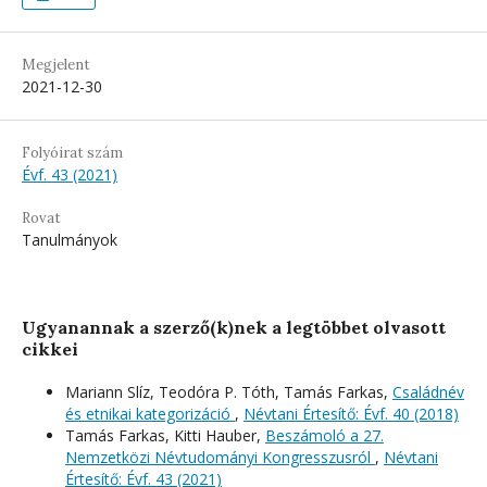
Megjelent
2021-12-30
Folyóirat szám
Évf. 43 (2021)
Rovat
Tanulmányok
Ugyanannak a szerző(k)nek a legtöbbet olvasott
cikkei
Mariann Slíz, Teodóra P. Tóth, Tamás Farkas,
Családnév
és etnikai kategorizáció
,
Névtani Értesítő: Évf. 40 (2018)
Tamás Farkas, Kitti Hauber,
Beszámoló a 27.
Nemzetközi Névtudományi Kongresszusról
,
Névtani
Értesítő: Évf. 43 (2021)