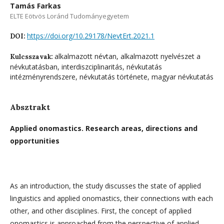
Tamás Farkas
ELTE Eötvös Loránd Tudományegyetem
https://doi.org/10.29178/NevtErt.2021.1
DOI:
alkalmazott névtan, alkalmazott nyelvészet a
Kulcsszavak:
névkutatásban, interdiszciplinaritás, névkutatás
intézményrendszere, névkutatás története, magyar névkutatás
Absztrakt
Applied onomastics. Research areas, directions and
opportunities
As an introduction, the study discusses the state of applied
linguistics and applied onomastics, their connections with each
other, and other disciplines. First, the concept of applied
onomastics is approached from the perspective of applied