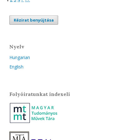
Kézirat benyújtása
Nyelv
Hungarian
English
Folyóiratunkat indexeli