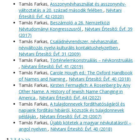
Tamás Farkas,
Asszonynévhasználat és asszonynév-
változtatás a 20. század második felében
,
Névtani
Értesítő: Évf. 42 (2020)
Tamás Farkas,
Beszámoló a 26. Nemzetközi
Névtudományi Kongresszusról
,
Névtani Értesítő: Évf. 39
(2017)
Tamás Farkas,
Családnévrendszer, névhasználat,
névváltozás nyelvi-kulturális kontaktushelyzetben
,
Névtani Értesítő: Évf. 31 (2009)
Tamás Farkas,
Történelemkonstruálás – névkonstruálás
,
Névtani Értesítő: Évf. 41 (2019)
Tamás Farkas,
Carole Hough ed.: The Oxford Handbook
of Names and Naming
,
Névtani Értesítő: Évf. 40 (2018)
Tamás Farkas,
Kirsten Fermaglich: A Rosenberg by Any
Other Name. A History of Jewish Name Changing in
America
,
Névtani Értesítő: Évf. 44 (2022)
Tamás Farkas,
A tulajdonnevek fordíthatóságáról és
napjaink fordítási hibáiról, közszók és tulajdonnevek
példáján
,
Névtani Értesítő: Évf. 29 (2007)
Tamás Farkas,
Újabb kötetek a magyar névkutatásról –
angol nyelven
,
Névtani Értesítő: Évf. 40 (2018)
1
2
3
4
>
>>