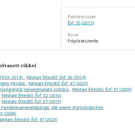
Folyóirat szám
Évf. 35 (2013)
Rovat
Folyóiratszemle
olvasott cikkei
(1933–2014)
,
Névtani Értesítő: Évf. 36 (2014)
rgely Piroska
,
Névtani Értesítő: Évf. 47 (2025)
helységnévtár névvégmutató szótára
,
Névtani Értesítő: Évf. 31 (2009)
,
Névtani Értesítő: Évf. 32 (2010)
,
Névtani Értesítő: Évf. 37 (2015)
e Familiennamenphilologie. Mit einem etymologischen
30 (2008)
évtani Értesítő: Évf. 47 (2025)