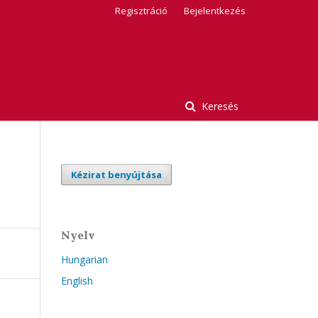
Regisztráció
Bejelentkezés
Keresés
Kézirat benyújtása
Nyelv
Hungarian
English