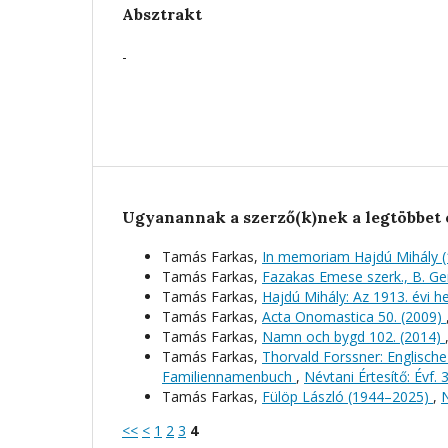
Absztrakt
-
Ugyanannak a szerző(k)nek a legtöbbet 
Tamás Farkas,
In memoriam Hajdú Mihály 
Tamás Farkas,
Fazakas Emese szerk., B. Ge
Tamás Farkas,
Hajdú Mihály: Az 1913. évi 
Tamás Farkas,
Acta Onomastica 50. (2009)
Tamás Farkas,
Namn och bygd 102. (2014)
Tamás Farkas,
Thorvald Forssner: Englisch
Familiennamenbuch
,
Névtani Értesítő: Évf. 
Tamás Farkas,
Fülöp László (1944–2025)
,
N
<<
<
1
2
3
4