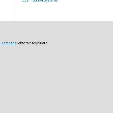
Open Journal Systems
 Társaság
lektorált folyóirata.