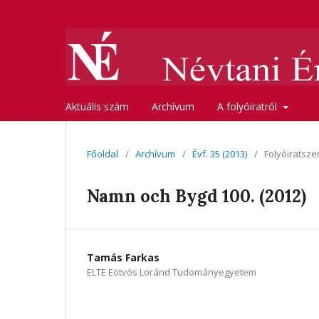
Aktuális szám
Archívum
A folyóiratról
Főoldal
/
Archívum
/
Évf. 35 (2013)
/
Folyóiratsze
Namn och Bygd 100. (2012)
Tamás Farkas
ELTE Eötvös Loránd Tudományegyetem