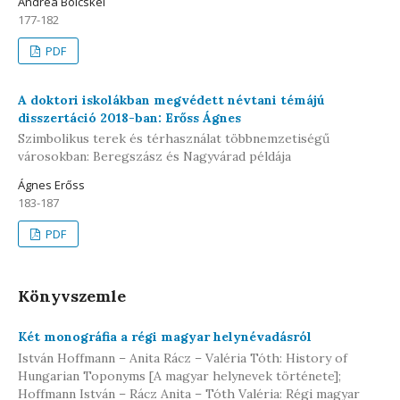
Andrea Bölcskei
177-182
PDF
A doktori iskolákban megvédett névtani témájú
disszertáció 2018-ban: Erőss Ágnes
Szimbolikus terek és térhasználat többnemzetiségű
városokban: Beregszász és Nagyvárad példája
Ágnes Erőss
183-187
PDF
Könyvszemle
Két monográfia a régi magyar helynévadásról
István Hoffmann – Anita Rácz – Valéria Tóth: History of
Hungarian Toponyms [A magyar helynevek története];
Hoffmann István – Rácz Anita – Tóth Valéria: Régi magyar