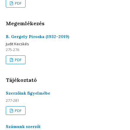
PDF
Megemlékezés
B. Gergely Piroska (1932–2019)
Judit Kecskés
275-276
PDF
Tájékoztató
Szerzőink figyelmébe
277-281
PDF
Számunk szerzői