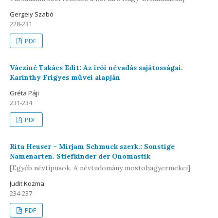
Gergely Szabó
228-231
PDF
Vácziné Takács Edit: Az írói névadás sajátosságai.
Karinthy Frigyes művei alapján
Gréta Páji
231-234
PDF
Rita Heuser – Mirjam Schmuck szerk.: Sonstige
Namenarten. Stiefkinder der Onomastik
[Egyéb névtípusok. A névtudomány mostohagyermekei]
Judit Kozma
234-237
PDF