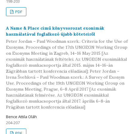
198-203
PDF
A Name & Place című könyvsorozat exonimák
használatával foglalkozó újabb köteteiről
Peter Jordan – Paul Woodman szerk.: Criteria for the Use of
Exonyms. Proceedings of the 17th UNGEGN Working Group
on Exonyms Meeting in Zagreb, 14–16 May 2015 [Az
exonimák használatának feltételei. Az UNGEGN exonimákkal
foglalkozó munkacsoportja által 2015. május 14–16-án
Zágrábban tartott konferencia előadásai]; Peter Jordan –
Irena Švehlová – Paul Woodman szerk.: A Survey of Exonym
Use. Proceedings of the 19th UNGEGN Working Group on
Exonyms Meeting, Prague, 6–8 April 2017 [Az exonimák
használatának felmérése. Az UNGEGN exonimákkal
foglalkozó munkacsoportja által 2017. április 6–8-án
Prágában tartott konferencia előadásai]
Bence Attila Oláh
204-207
PDF