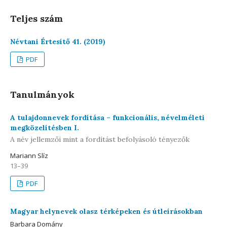
Teljes szám
Névtani Értesítő 41. (2019)
PDF
Tanulmányok
A tulajdonnevek fordítása – funkcionális, névelméleti
megközelítésben I.
A név jellemzői mint a fordítást befolyásoló tényezők
Mariann Slíz
13–39
PDF
Magyar helynevek olasz térképeken és útleírásokban
Barbara Domány