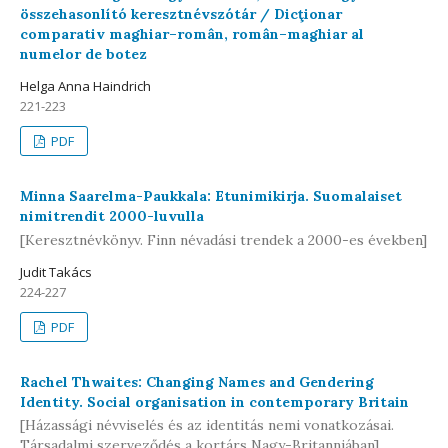
összehasonlító keresztnévszótár / Dicţionar
comparativ maghiar–român, român–maghiar al
numelor de botez
Helga Anna Haindrich
221-223
PDF
Minna Saarelma-Paukkala: Etunimikirja. Suomalaiset
nimitrendit 2000-luvulla
[Keresztnévkönyv. Finn névadási trendek a 2000-es években]
Judit Takács
224-227
PDF
Rachel Thwaites: Changing Names and Gendering
Identity. Social organisation in contemporary Britain
[Házassági névviselés és az identitás nemi vonatkozásai.
Társadalmi szerveződés a kortárs Nagy-Britanniában]