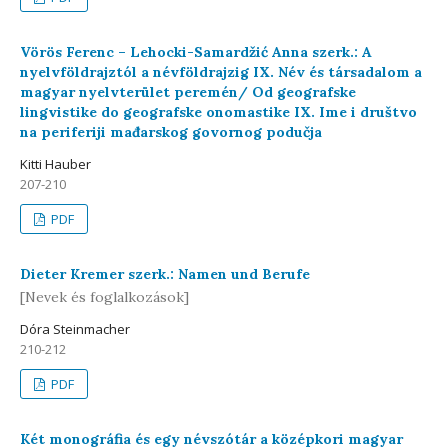
Vörös Ferenc – Lehocki-Samardžić Anna szerk.: A
nyelvföldrajztól a névföldrajzig IX. Név és társadalom a
magyar nyelvterület peremén/ Od geografske
lingvistike do geografske onomastike IX. Ime i društvo
na periferiji mađarskog govornog podučja
Kitti Hauber
207-210
PDF
Dieter Kremer szerk.: Namen und Berufe
[Nevek és foglalkozások]
Dóra Steinmacher
210-212
PDF
Két monográfia és egy névszótár a középkori magyar