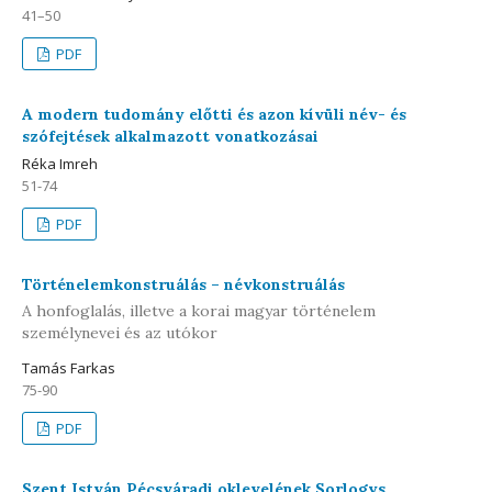
41–50
PDF
A modern tudomány előtti és azon kívüli név- és
szófejtések alkalmazott vonatkozásai
Réka Imreh
51-74
PDF
Történelemkonstruálás – névkonstruálás
A honfoglalás, illetve a korai magyar történelem
személynevei és az utókor
Tamás Farkas
75-90
PDF
Szent István Pécsváradi oklevelének Sorlogys