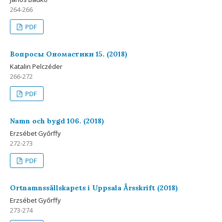
264-266
PDF
Вопросы Ономастики 15. (2018)
Katalin Pelczéder
266-272
PDF
Namn och bygd 106. (2018)
Erzsébet Győrffy
272-273
PDF
Ortnamnssällskapets i Uppsala Årsskrift (2018)
Erzsébet Győrffy
273-274