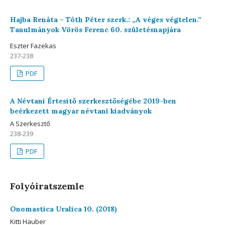
Hajba Renáta – Tóth Péter szerk.: „A véges végtelen.”
Tanulmányok Vörös Ferenc 60. születésnapjára
Eszter Fazekas
237-238
PDF
A Névtani Értesítő szerkesztőségébe 2019-ben
beérkezett magyar névtani kiadványok
A Szerkesztő
238-239
PDF
Folyóiratszemle
Onomastica Uralica 10. (2018)
Kitti Hauber