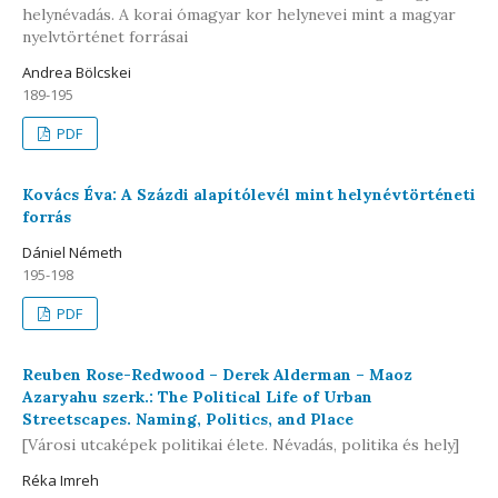
helynévadás. A korai ómagyar kor helynevei mint a magyar
nyelvtörténet forrásai
Andrea Bölcskei
189-195
PDF
Kovács Éva: A Százdi alapítólevél mint helynévtörténeti
forrás
Dániel Németh
195-198
PDF
Reuben Rose-Redwood – Derek Alderman – Maoz
Azaryahu szerk.: The Political Life of Urban
Streetscapes. Naming, Politics, and Place
[Városi utcaképek politikai élete. Névadás, politika és hely]
Réka Imreh