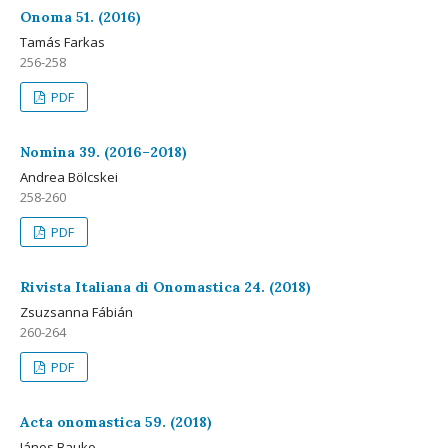
Onoma 51. (2016)
Tamás Farkas
256-258
PDF
Nomina 39. (2016–2018)
Andrea Bölcskei
258-260
PDF
Rivista Italiana di Onomastica 24. (2018)
Zsuzsanna Fábián
260-264
PDF
Acta onomastica 59. (2018)
János Bauko