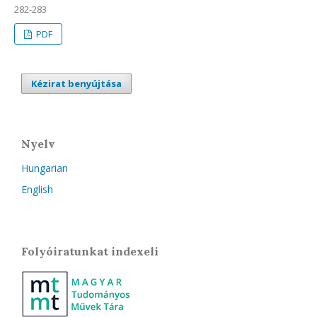
282-283
PDF
Kézirat benyújtása
Nyelv
Hungarian
English
Folyóiratunkat indexeli