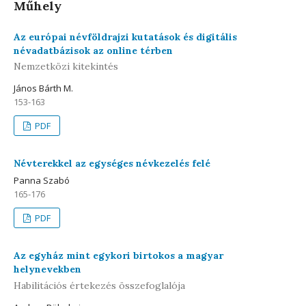
Műhely
Az európai névföldrajzi kutatások és digitális
névadatbázisok az online térben
Nemzetközi kitekintés
János Bárth M.
153-163
PDF
Névterekkel az egységes névkezelés felé
Panna Szabó
165-176
PDF
Az egyház mint egykori birtokos a magyar
helynevekben
Habilitációs értekezés összefoglalója