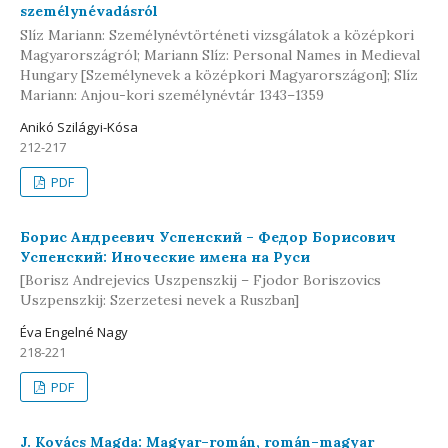
személynévadásról
Slíz Mariann: Személynévtörténeti vizsgálatok a középkori
Magyarországról; Mariann Slíz: Personal Names in Medieval
Hungary [Személynevek a középkori Magyarországon]; Slíz
Mariann: Anjou-kori személynévtár 1343–1359
Anikó Szilágyi-Kósa
212-217
PDF
Борис Андреевич Успенский – Федор Борисович
Успенский: Иноческие имена на Руси
[Borisz Andrejevics Uszpenszkij – Fjodor Boriszovics
Uszpenszkij: Szerzetesi nevek a Ruszban]
Éva Engelné Nagy
218-221
PDF
J. Kovács Magda: Magyar–román, román–magyar