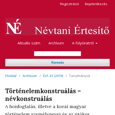
Regisztráció
Bejelentkezés
Aktuális szám
Archívum
A folyóiratról
Keresés
Főoldal
/
Archívum
/
Évf. 41 (2019)
/
Tanulmányok
Történelemkonstruálás –
névkonstruálás
A honfoglalás, illetve a korai magyar
történelem személynevei és az utókor