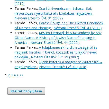
(2017)
Tamás Farkas,
Családnévrendszer, névhasználat,
névváltozás nyelvi-kulturális kontaktushelyzetben
,
Névtani Értesítő: Évf. 31 (2009)
Tamás Farkas,
Carole Hough ed.: The Oxford Handbook
of Names and Naming
,
Névtani Értesítő: Évf. 40 (2018)
Tamás Farkas,
Kirsten Fermaglich: A Rosenberg by Any
Other Name. A History of Jewish Name Changing in
America
,
Névtani Értesítő: Évf. 44 (2022)
Tamás Farkas,
A tulajdonnevek fordíthatóságáról és
napjaink fordítási hibáiról, közszók és tulajdonnevek
példáján
,
Névtani Értesítő: Évf. 29 (2007)
Tamás Farkas,
Újabb kötetek a magyar névkutatásról –
angol nyelven
,
Névtani Értesítő: Évf. 40 (2018)
1
2
3
4
>
>>
Kézirat benyújtása