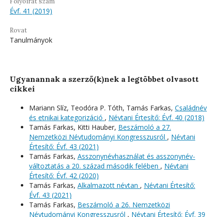
Folyóirat szám
Évf. 41 (2019)
Rovat
Tanulmányok
Ugyanannak a szerző(k)nek a legtöbbet olvasott
cikkei
Mariann Slíz, Teodóra P. Tóth, Tamás Farkas,
Családnév
és etnikai kategorizáció
,
Névtani Értesítő: Évf. 40 (2018)
Tamás Farkas, Kitti Hauber,
Beszámoló a 27.
Nemzetközi Névtudományi Kongresszusról
,
Névtani
Értesítő: Évf. 43 (2021)
Tamás Farkas,
Asszonynévhasználat és asszonynév-
változtatás a 20. század második felében
,
Névtani
Értesítő: Évf. 42 (2020)
Tamás Farkas,
Alkalmazott névtan
,
Névtani Értesítő:
Évf. 43 (2021)
Tamás Farkas,
Beszámoló a 26. Nemzetközi
Névtudományi Kongresszusról
,
Névtani Értesítő: Évf. 39