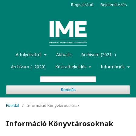
Regisztráció
Bejelentkezés
A folyóiratról
Aktuális
Archívum (2021- )
Archívum (- 2020)
Kéziratbeküldés
Információk
Keresés
Főoldal
/
Információ Könyvtárosoknak
Információ Könyvtárosoknak