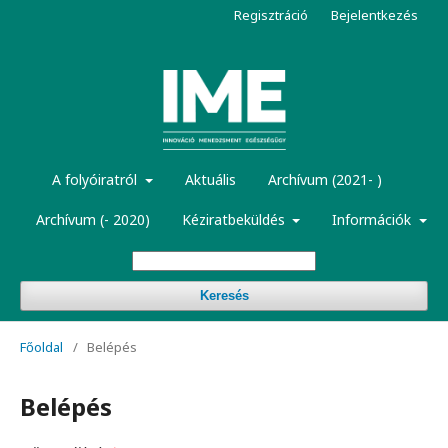
Regisztráció
Bejelentkezés
A folyóiratról
Aktuális
Archívum (2021- )
Archívum (- 2020)
Kéziratbeküldés
Információk
Keresés
Főoldal
/
Belépés
Belépés