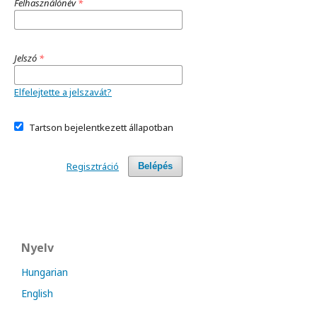
Felhasználónév
*
Jelszó
*
Elfelejtette a jelszavát?
Tartson bejelentkezett állapotban
Regisztráció
Belépés
Nyelv
Hungarian
English