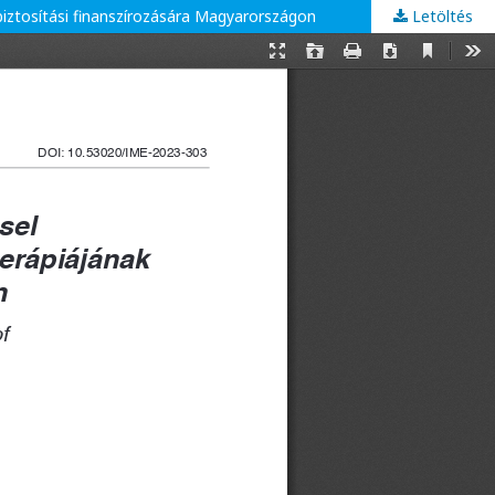
biztosítási finanszírozására Magyarországon
Letöltés