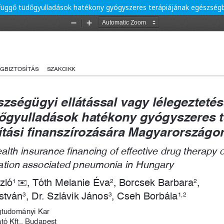
zefüggő tüdőgyulladások hatékony gyógyszeres terápiájának egészség