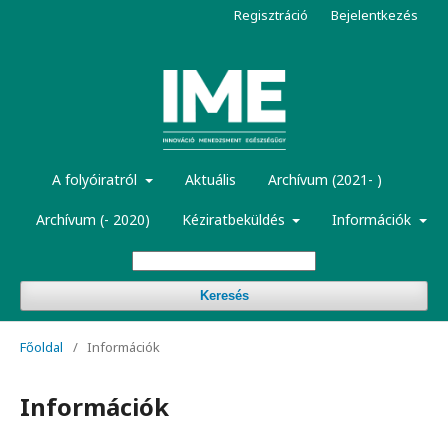
Regisztráció
Bejelentkezés
A folyóiratról
Aktuális
Archívum (2021- )
Archívum (- 2020)
Kéziratbeküldés
Információk
Keresés
Főoldal
/
Információk
Információk