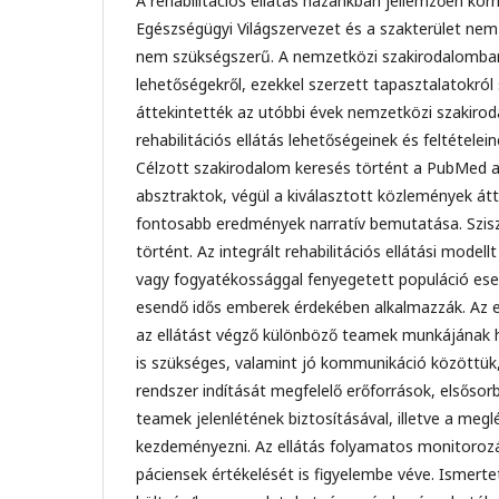
A rehabilitációs ellátás hazánkban jellemzően kór
Egészségügyi Világszervezet és a szakterület nemz
nem szükségszerű. A nemzetközi szakirodalomban l
lehetőségekről, ezekkel szerzett tapasztalatokról
áttekintették az utóbbi évek nemzetközi szakiroda
rehabilitációs ellátás lehetőségeinek és feltételei
Célzott szakirodalom keresés történt a PubMed a
absztraktok, végül a kiválasztott közlemények átt
fontosabb eredmények narratív bemutatása. Szi
történt. Az integrált rehabilitációs ellátási mode
vagy fogyatékossággal fenyegetett populáció es
esendő idős emberek érdekében alkalmazzák. Az ell
az ellátást végző különböző teamek munkájának h
is szükséges, valamint jó kommunikáció közöttük, i
rendszer indítását megfelelő erőforrások, elsősorba
teamek jelenlétének biztosításával, illetve a me
kezdeményezni. Az ellátás folyamatos monitoroz
páciensek értékelését is figyelembe véve. Ismert