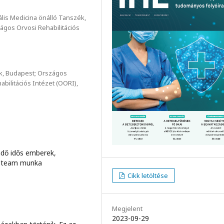
lis Medicina önálló Tanszék,
gos Orvosi Rehabilitációs
k, Budapest; Országos
ilitációs Intézet (OORI),
dő idős emberek,
e, team munka
Cikk letöltése
Megjelent
2023-09-29