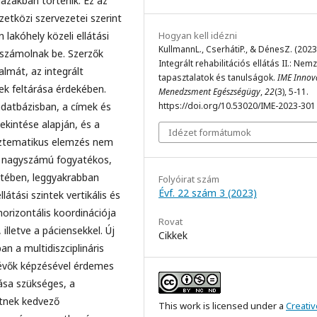
házakban történik. Ez az
etközi szervezetei szerint
Hogyan kell idézni
akóhely közeli ellátási
KullmannL., CserhátiP., & DénesZ. (2023
 számolnak be. Szerzők
Integrált rehabilitációs ellátás II.: Nem
lmát, az integrált
tapasztalatok és tanulságok.
IME Innov
nek feltárása érdekében.
Menedzsment Egészségügy
,
22
(3), 5-11.
https://doi.org/10.53020/IME-2023-301
datbázisban, a címek és
ekintése alapján, és a
Idézet formátumok
sztematikus elemzés nem
llt nagyszámú fogyatékos,
etében, leggyakrabban
Folyóirat szám
Évf. 22 szám 3 (2023)
átási szintek vertikális és
orizontális koordinációja
Rovat
lletve a páciensekkel. Új
Cikkek
n a multidiszciplináris
glévők képzésével érdemes
ása szükséges, a
etnek kedvező
This work is licensed under a
Creativ