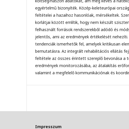
költség/haszon adatokat, ám még kevés a haték
egyértelmű bizonyíték. Közép-keleteurópai országo
feltételei a hazaihoz hasonlóak, mérsékeltek. Szer
korlátjai között említik, hogy nem készült sziszt
felhasznált források rendszerekből adódó és mód
jelentős, ami az eredmények értékelését nehezíti. 
tendenciák ismerhetők fel, amelyek kritikusan el
bemutatásra. Az integrált rehabilitációs ellátás f
feltétele az összes érintett szereplő bevonása a 
eredmények monitorozásába, az átalakítás erőfor
valamint a megfelelő kommunikációnak és koordin
Impresszum