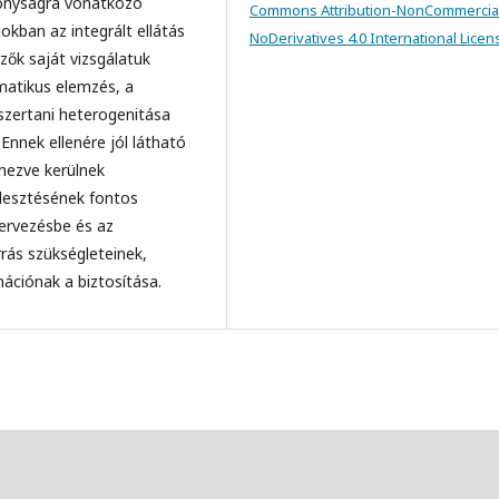
onyságra vonatkozó
Commons Attribution-NonCommercia
kban az integrált ellátás
NoDerivatives 4.0 International Licen
zők saját vizsgálatuk
ematikus elemzés, a
szertani heterogenitása
Ennek ellenére jól látható
emezve kerülnek
ejlesztésének fontos
tervezésbe és az
rás szükségleteinek,
ációnak a biztosítása.