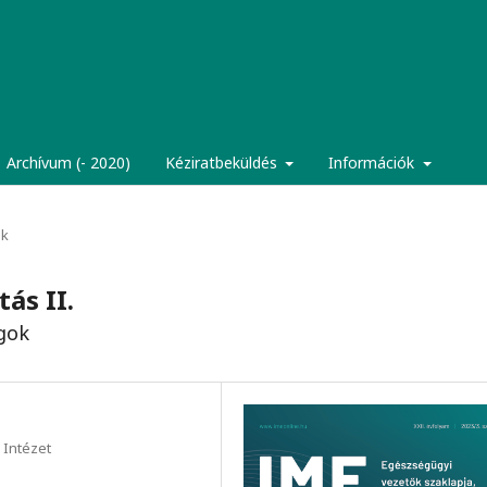
Archívum (- 2020)
Kéziratbeküldés
Információk
ek
tás II.
gok
 Intézet