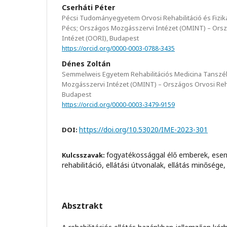
Cserháti Péter
Pécsi Tudományegyetem Orvosi Rehabilitáció és Fiziká
Pécs; Országos Mozgásszervi Intézet (OMINT) – Orszá
Intézet (OORI), Budapest
https://orcid.org/0000-0003-0788-3435
Dénes Zoltán
Semmelweis Egyetem Rehabilitációs Medicina Tanszé
Mozgásszervi Intézet (OMINT) – Országos Orvosi Rehab
Budapest
https://orcid.org/0000-0003-3479-9159
https://doi.org/10.53020/IME-2023-301
DOI:
fogyatékossággal élő emberek, esen
Kulcsszavak:
rehabilitáció, ellátási útvonalak, ellátás minőség
Absztrakt