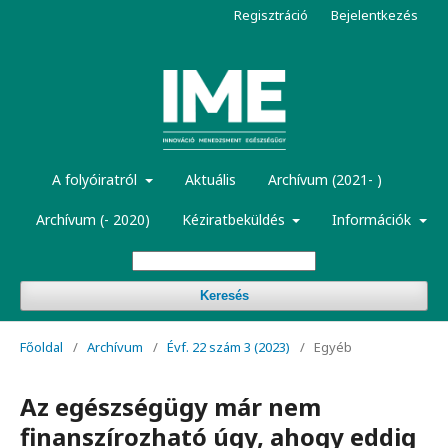
Regisztráció
Bejelentkezés
A folyóiratról
Aktuális
Archívum (2021- )
Archívum (- 2020)
Kéziratbeküldés
Információk
Keresés
Főoldal
/
Archívum
/
Évf. 22 szám 3 (2023)
/
Egyéb
Az egészségügy már nem
finanszírozható úgy, ahogy eddig