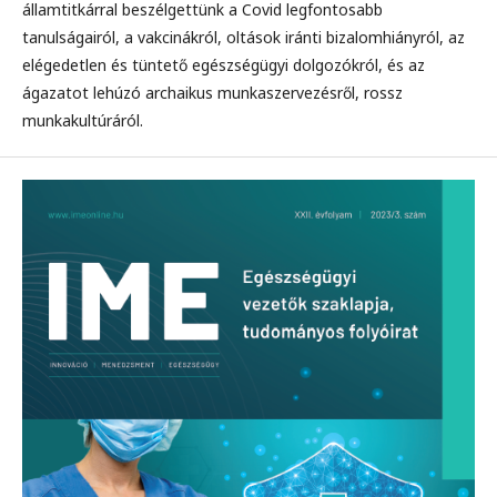
államtitkárral beszélgettünk a Covid legfontosabb
tanulságairól, a vakcinákról, oltások iránti bizalomhiányról, az
elégedetlen és tüntető egészségügyi dolgozókról, és az
ágazatot lehúzó archaikus munkaszervezésről, rossz
munkakultúráról.