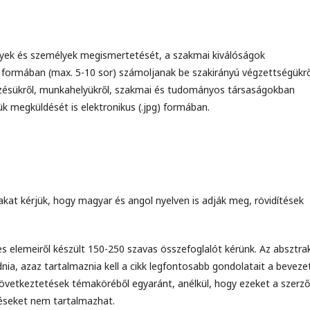
lyek és személyek megismertetését, a szakmai kiválóságok
d formában (max. 5-10 sor) számoljanak be szakirányú végzettségükrő
ezésükről, munkahelyükről, szakmai és tudományos társaságokban
pük megküldését is elektronikus (.jpg) formában.
kat kérjük, hogy magyar és angol nyelven is adják meg, rövidítések
 elemeiről készült 150-250 szavas összefoglalót kérünk. Az absztra
nia, azaz tartalmaznia kell a cikk legfontosabb gondolatait a beveze
övetkeztetések témaköréből egyaránt, anélkül, hogy ezeket a szerző
téseket nem tartalmazhat.