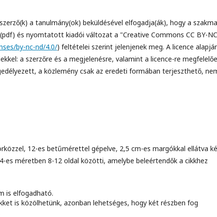
a szerző(k) a tanulmány(ok) beküldésével elfogadja(ák), hogy a szakma
kus (pdf) és nyomtatott kiadói változat a "Creative Commons CC BY-NC
nses/by-nc-nd/4.0/
) feltételei szerint jelenjenek meg. A licence alapjá
kkel: a szerzőre és a megjelenésre, valamint a licence-re megfelelő
engedélyezett, a közlemény csak az eredeti formában terjeszthető, ne
közzel, 12-es betűmérettel gépelve, 2,5 cm-es margókkal ellátva ké
4-es méretben 8-12 oldal közötti, amelybe beleértendők a cikkhez
m is elfogadható.
ket is közölhetünk, azonban lehetséges, hogy két részben fog
.