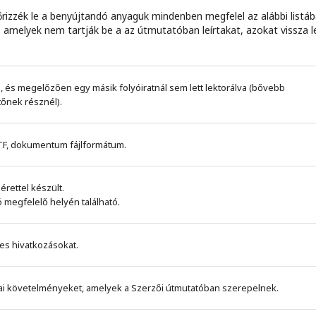
őrizzék le a benyújtandó anyaguk mindenben megfelel az alábbi listá
 amelyek nem tartják be a az útmutatóban leírtakat, azokat vissza l
, és megelőzően egy másik folyóiratnál sem lett lektorálva (bővebb
őnek résznél).
RTF, dokumentum fájlformátum.
rettel készült.
ió megfelelő helyén található.
es hivatkozásokat.
ráfiai követelményeket, amelyek a Szerzői útmutatóban szerepelnek.