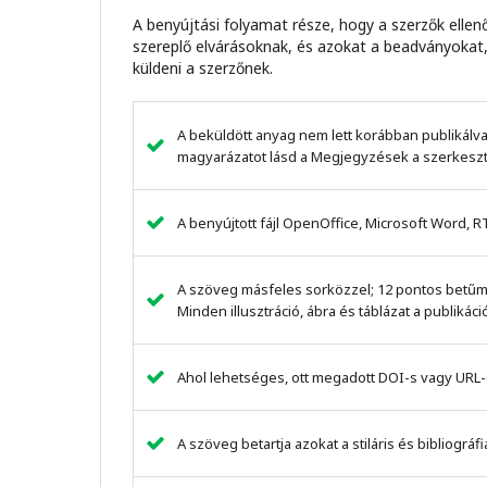
A benyújtási folyamat része, hogy a szerzők ellen
szereplő elvárásoknak, és azokat a beadványokat,
küldeni a szerzőnek.
A beküldött anyag nem lett korábban publikálva
magyarázatot lásd a Megjegyzések a szerkeszt
A benyújtott fájl OpenOffice, Microsoft Word, 
A szöveg másfeles sorközzel; 12 pontos betűmé
Minden illusztráció, ábra és táblázat a publikác
Ahol lehetséges, ott megadott DOI-s vagy URL-
A szöveg betartja azokat a stiláris és bibliog