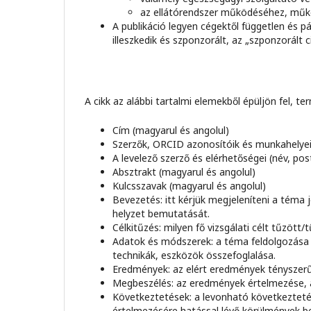
az ellátórendszer működéséhez, műk
A publikáció legyen cégektől független és 
illeszkedik és szponzorált, az „szponzorált
A cikk az alábbi tartalmi elemekből épüljön fel, t
Cím (magyarul és angolul)
Szerzők, ORCID azonosítóik és munkahelyei
A levelező szerző és elérhetőségei (név, pos
Absztrakt (magyarul és angolul)
Kulcsszavak (magyarul és angolul)
Bevezetés: itt kérjük megjeleníteni a téma 
helyzet bemutatását.
Célkitűzés: milyen fő vizsgálati célt tűzött/tű
Adatok és módszerek: a téma feldolgozása 
technikák, eszközök összefoglalása.
Eredmények: az elért eredmények tényszerű 
Megbeszélés: az eredmények értelmezése, 
Következtetések: a levonható következtetés
értelmezésére hatással lévő körülmények 