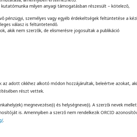
 a kutatómunka milyen anyagi támogatásban részesült – kötelező,
évő pénzügyi, személyes vagy egyéb érdekeltségek feltüntetése a kéz
eges válasz is feltüntetendő.
zok, akik nem szerzők, de elismerésre jogosultak a publikáció
ik az adott cikkhez alkotó módon hozzájárultak, beleértve azokat, ak
ítésében részt vettek.
unkahely(ek) megnevezése(i) és helységneve(i). A szerzői nevek mellet
nosítóját is. Amennyiben a szerző nem rendelkezik ORCID azonosítóv
g/
.