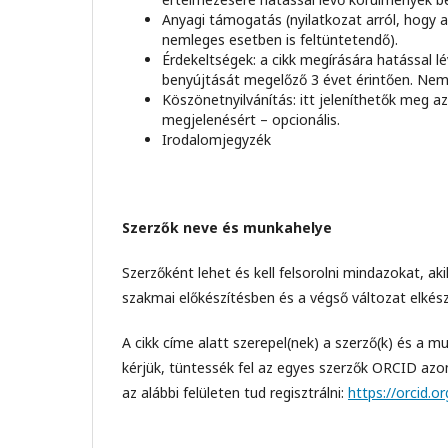
Anyagi támogatás (nyilatkozat arról, hogy
nemleges esetben is feltüntetendő).
Érdekeltségek: a cikk megírására hatással l
benyújtását megelőző 3 évet érintően. Neml
Köszönetnyilvánítás: itt jeleníthetők meg a
megjelenésért – opcionális.
Irodalomjegyzék
Szerzők neve és munkahelye
Szerzőként lehet és kell felsorolni mindazokat, ak
szakmai előkészítésben és a végső változat elkész
A cikk címe alatt szerepel(nek) a szerző(k) és a m
kérjük, tüntessék fel az egyes szerzők ORCID azo
az alábbi felületen tud regisztrálni:
https://orcid.or