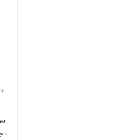
is
val.
nyek