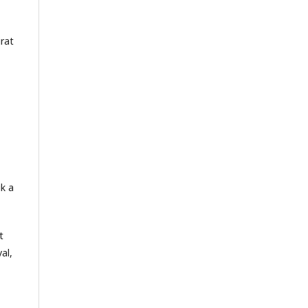
irat
ik a
t
al,