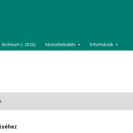
Archívum (- 2020)
Kéziratbeküldés
Információk
z.
téséhez