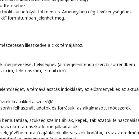
ödtetéséhez.
pártpolitikai befolyástól mentes. Amennyiben cég tevékenységéhez
 cikk” formátumban jelenhet meg.
ermészetesen illeszkedve a cikk témájához.
k megnevezése, helységnév (a megjelenítendő szerzői sorrendben)
tai cím, telefonszám, e-mail cím)
jelentőségét, a témaválasztás indoklását, az előzmények és az aktuál
ztek ki a cikkel a szerző(k).
során felhasznált adatok és forrásuk, az alkalmazott módszerek,
bemutatása, szükség szerint ábrák, képek, táblázatok felhasználásá
az azokra támaszkodó megállapítások.
ek, jövőbe mutató ajánlások, illetve azok korlátai, azaz az eredmé
bemutatása, amennyiben értelmezhető.