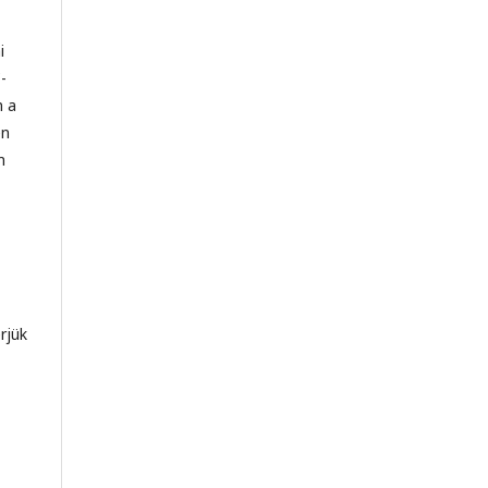
i
-
n a
en
m
rjük