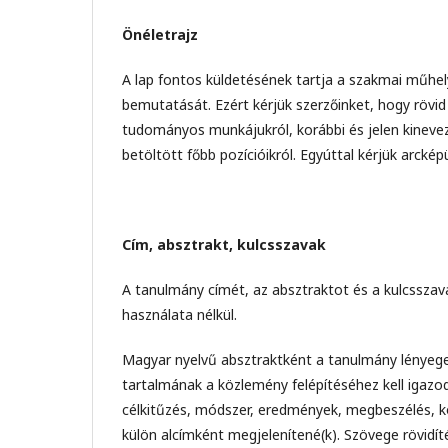
Önéletrajz
A lap fontos küldetésének tartja a szakmai műhe
bemutatását. Ezért kérjük szerzőinket, hogy rövi
tudományos munkájukról, korábbi és jelen kinev
betöltött főbb pozícióikról. Egyúttal kérjük arcké
Cím, absztrakt, kulcsszavak
A tanulmány címét, az absztraktot és a kulcsszava
használata nélkül.
Magyar nyelvű absztraktként a tanulmány lényeges
tartalmának a közlemény felépítéséhez kell igazod
célkitűzés, módszer, eredmények, megbeszélés, k
külön alcímként megjelenítené(k). Szövege rövidí