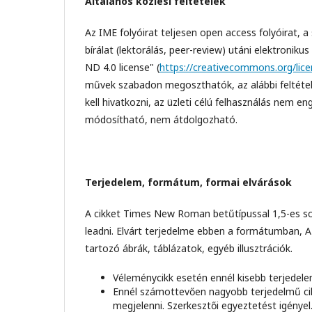
Általános közlési feltételek
Az IME folyóirat teljesen open access folyóirat, 
bírálat (lektorálás, peer-review) utáni elektroni
ND 4.0 license" (
https://creativecommons.org/lice
művek szabadon megoszthatók, az alábbi feltétele
kell hivatkozni, az üzleti célú felhasználás nem 
módosítható, nem átdolgozható.
Terjedelem, formátum, formai elvárások
A cikket Times New Roman betűtípussal 1,5-es sor
leadni. Elvárt terjedelme ebben a formátumban, A
tartozó ábrák, táblázatok, egyéb illusztrációk.
Véleménycikk esetén ennél kisebb terjedele
Ennél számottevően nagyobb terjedelmű cik
megjelenni. Szerkesztői egyeztetést igényel