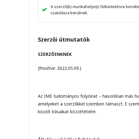
A szerző(k) munkahelye(i) feltüntetésre kerül
csatolásra kerülnek.
Szerzői útmutatók
SZERZŐINKNEK
(frissítve: 2022.05.09.)
Az IME tudományos folyóirat – hasonlóan más ha
amelyeket a szerzőkkel szemben támaszt. E sze
közölt írásaikat közzétételre.