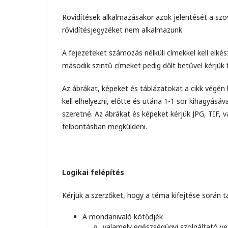
Rövidítések alkalmazásakor azok jelentését a szöv
rövidítésjegyzéket nem alkalmazunk.
A fejezeteket számozás nélküli címekkel kell elké
második szintű címeket pedig dőlt betűvel kérjük 
Az ábrákat, képeket és táblázatokat a cikk végén
kell elhelyezni, előtte és utána 1-1 sor kihagyásáv
szeretné. Az ábrákat és képeket kérjük JPG, TIF,
felbontásban megküldeni.
Logikai felépítés
Kérjük a szerzőket, hogy a téma kifejtése során t
A mondanivaló kötődjék
valamely egészségügyi szolgáltató v