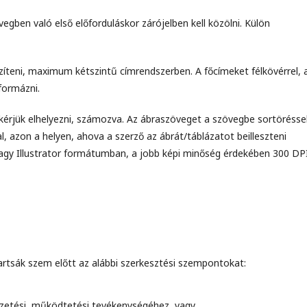
egben való első előforduláskor zárójelben kell közölni. Külön
szíteni, maximum kétszintű címrendszerben. A főcímeket félkövérrel, 
formázni.
 kérjük elhelyezni, számozva. Az ábraszöveget a szövegbe sortörésse
al, azon a helyen, ahova a szerző az ábrát/táblázatot beilleszteni
 vagy Illustrator formátumban, a jobb képi minőség érdekében 300 DP
artsák szem előtt az alábbi szerkesztési szempontokat:
ezetési, működtetési tevékenységéhez, vagy