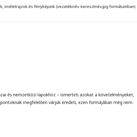
tek, önéletrajzok és fényképeik (vezetéknév-keresztnév.jpg formátumban)
zai és nemzetközi lapokhoz – ismerteti azokat a követelményeket,
mpontoknak megfelelően várjuk eredeti, ezen formájában még nem