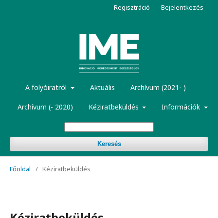
Regisztráció
Bejelentkezés
A folyóiratról
Aktuális
Archívum (2021- )
Archívum (- 2020)
Kéziratbeküldés
Információk
Keresés
Főoldal
/
Kéziratbeküldés
Kéziratbeküldés