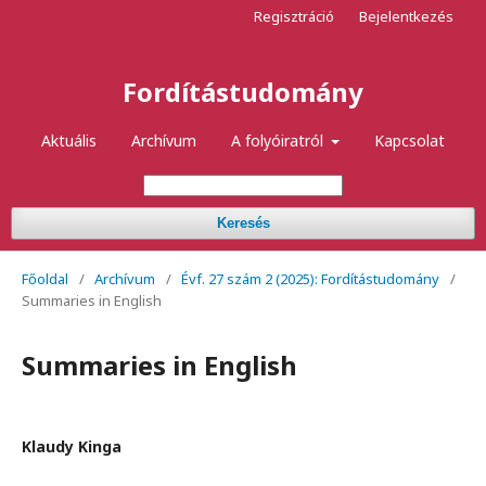
Regisztráció
Bejelentkezés
Fordítástudomány
Aktuális
Archívum
A folyóiratról
Kapcsolat
Keresés
Főoldal
/
Archívum
/
Évf. 27 szám 2 (2025): Fordítástudomány
/
Summaries in English
Summaries in English
Klaudy Kinga