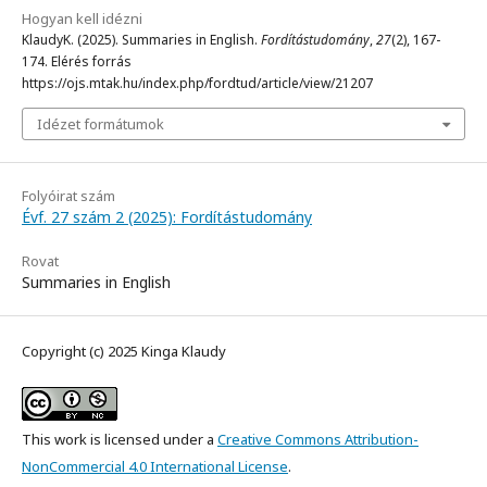
Hogyan kell idézni
KlaudyK. (2025). Summaries in English.
Fordítástudomány
,
27
(2), 167-
174. Elérés forrás
https://ojs.mtak.hu/index.php/fordtud/article/view/21207
Idézet formátumok
Folyóirat szám
Évf. 27 szám 2 (2025): Fordítástudomány
Rovat
Summaries in English
Copyright (c) 2025 Kinga Klaudy
This work is licensed under a
Creative Commons Attribution-
NonCommercial 4.0 International License
.