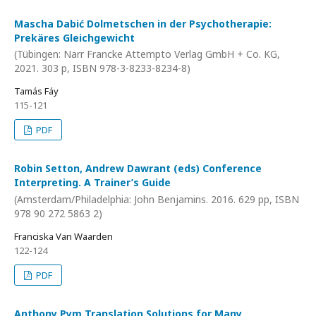
Mascha Dabić Dolmetschen in der Psychotherapie:
Prekäres Gleichgewicht
(Tübingen: Narr Francke Attempto Verlag GmbH + Co. KG,
2021. 303 p, ISBN 978-3-8233-8234-8)
Tamás Fáy
115-121
PDF
Robin Setton, Andrew Dawrant (eds) Conference
Interpreting. A Trainer’s Guide
(Amsterdam/Philadelphia: John Benjamins. 2016. 629 pp, ISBN
978 90 272 5863 2)
Franciska Van Waarden
122-124
PDF
Anthony Pym Translation Solutions for Many