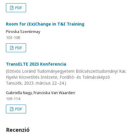
PDF
Room for (Ex)Change in T&I Training
Piroska Szentirmay
103-108
PDF
TransELTE 2023 Konferencia
(Eötvös Loránd Tudományegyetem Bölcsészettudományi Kar,
Nyelvi Közvetítés Intézete, Fordító- és Tolmácsképző
Tanszék, 2023. március 22–24.)
Gabriella Nagy, Franciska Van Waarden
109-114
PDF
Recenzió