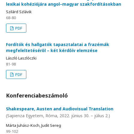
lexikai kohéziójára angol–magyar szakfordításokban
Szilárd Szlávik
68-80
PDF
Fordítók és hallgatók tapasztalatai a frazémák
megfeleltetéséről – két kérdőív elemzése
László Laszlóczki
81-98
PDF
Konferenciabeszámoló
Shakespeare, Austen and Audiovisual Translation
(Sapienza Egyetem, Róma, 2022. június 30. – július 2.)
Márta Juhász-Koch, Judit Sereg
99-102