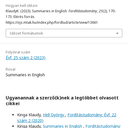
Hogyan kell idézni
KlaudyK. (2023). Summaries in English.
Fordítástudomány
,
25
(2), 170-
173. Elérés forrás
https://ojs.mtak.hu/index.php/fordtud/article/view/13661
Idézet formátumok
Folyóirat szám
Évf. 25 szám 2 (2023)
Rovat
Summaries in English
Ugyanannak a szerző(k)nek a legtöbbet olvasott
cikkei
Kinga Klaudy,
Hell György
,
Fordítástudomány: Évf. 22
szám 2 (2020)
Kinga Klaudy,
Summaries in English
,
Fordítástudomány: