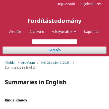
Regisztráció
Bejelentkezés
Fordítástudomány
Aktuális
Archívum
A folyóiratról
Kapcsolat
Keresés
Főoldal
/
Archívum
/
Évf. 25 szám 2 (2023)
/
Summaries in English
Summaries in English
Kinga Klaudy