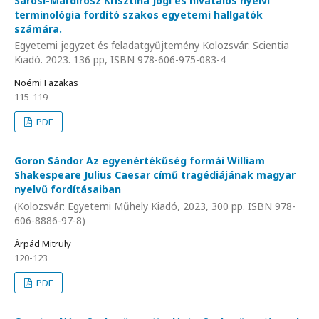
Sárosi-Márdirosz Krisztina Jogi és hivatalos nyelvi
terminológia fordító szakos egyetemi hallgatók
számára.
Egyetemi jegyzet és feladatgyűjtemény Kolozsvár: Scientia
Kiadó. 2023. 136 pp, ISBN 978-606-975-083-4
Noémi Fazakas
115-119
PDF
Goron Sándor Az egyenértékűség formái William
Shakespeare Julius Caesar című tragédiájának magyar
nyelvű fordításaiban
(Kolozsvár: Egyetemi Műhely Kiadó, 2023, 300 pp. ISBN 978-
606-8886-97-8)
Árpád Mitruly
120-123
PDF