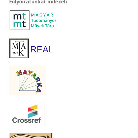
Folyóiratunkat indexeli