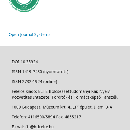
Open Journal Systems
DOI 10.35924
ISSN 1419-7480 (nyomtatott)
ISSN 2732-1924 (online)
Felelős kiadó: ELTE Bölcsészettudományi Kar, Nyelvi
Közvetítés Intézete, Fordító- és Tolmácsképző Tanszék.
1088 Budapest, Múzeum krt. 4., „F” épület, I. em. 3-4.
Telefon: 4116500/5894 Fax: 4855217
E-mail: ftt@btk.elte.hu