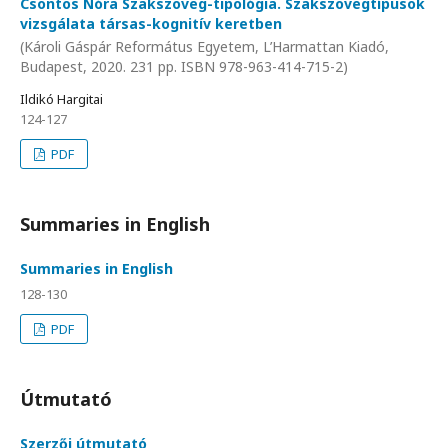
Csontos Nóra Szakszöveg-tipológia. Szakszövegtípusok
vizsgálata társas-kognitív keretben
(Károli Gáspár Református Egyetem, L’Harmattan Kiadó,
Budapest, 2020. 231 pp. ISBN 978-963-414-715-2)
Ildikó Hargitai
124-127
PDF
Summaries in English
Summaries in English
128-130
PDF
Útmutató
Szerzői útmutató