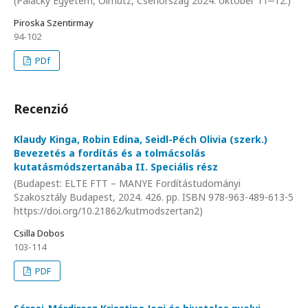
(Palacký Egyetem, Olmütz, Csehország 2024. október 11‒12.)
Piroska Szentirmay
94-102
PDf
Recenzió
Klaudy Kinga, Robin Edina, Seidl-Péch Olivia (szerk.)
Bevezetés a fordítás és a tolmácsolás
kutatásmódszertanába II. Speciális rész
(Budapest: ELTE FTT – MANYE Fordítástudományi
Szakosztály Budapest, 2024. 426. pp. ISBN 978-963-489-613-5
https://doi.org/10.21862/kutmodszertan2)
Csilla Dobos
103-114
PDF