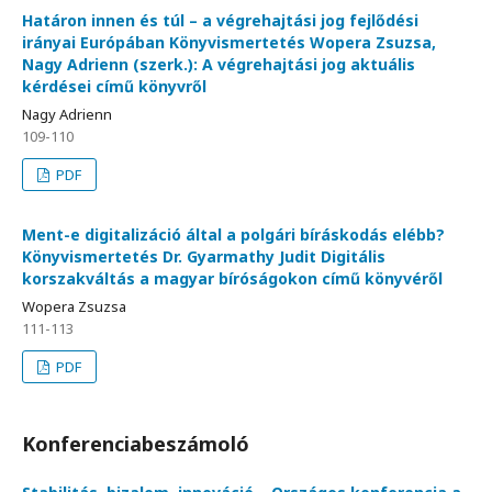
Határon innen és túl – a végrehajtási jog fejlődési
irányai Európában Könyvismertetés Wopera Zsuzsa,
Nagy Adrienn (szerk.): A végrehajtási jog aktuális
kérdései című könyvről
Nagy Adrienn
109-110
PDF
Ment-e digitalizáció által a polgári bíráskodás elébb?
Könyvismertetés Dr. Gyarmathy Judit Digitális
korszakváltás a magyar bíróságokon című könyvéről
Wopera Zsuzsa
111-113
PDF
Konferenciabeszámoló