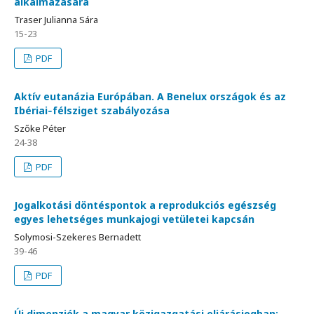
alkalmazására
Traser Julianna Sára
15-23
PDF
Aktív eutanázia Európában. A Benelux országok és az
Ibériai‑félsziget szabályozása
Szőke Péter
24-38
PDF
Jogalkotási döntéspontok a reprodukciós egészség
egyes lehetséges munkajogi vetületei kapcsán
Solymosi-Szekeres Bernadett
39-46
PDF
Új dimenziók a magyar közigazgatási eljárásjogban: