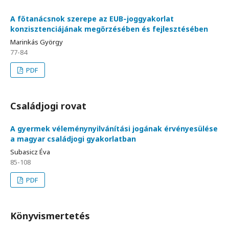
A főtanácsnok szerepe az EUB‑joggyakorlat
konzisztenciájának megőrzésében és fejlesztésében
Marinkás György
77-84
PDF
Családjogi rovat
A gyermek véleménynyilvánítási jogának érvényesülése
a magyar családjogi gyakorlatban
Subasicz Éva
85-108
PDF
Könyvismertetés