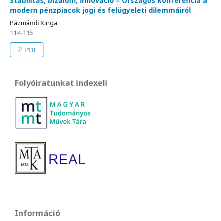
Stabilitás, bizalom, innováció – Országos konferencia a
modern pénzpiacok jogi és felügyeleti dilemmáiról
Pázmándi Kinga
114-115
PDF
Folyóiratunkat indexeli
Információ