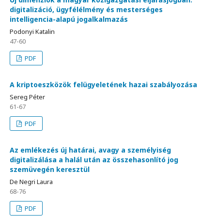
digitalizáció, ügyfélélmény és mesterséges
intelligencia-alapú jogalkalmazás
Podonyi Katalin
47-60
PDF
A kriptoeszközök felügyeletének hazai szabályozása
Sereg Péter
61-67
PDF
Az emlékezés új határai, avagy a személyiség
digitalizálása a halál után az összehasonlító jog
szemüvegén keresztül
De Negri Laura
68-76
PDF