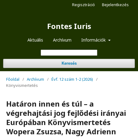
Regisztráció
Bejelentkezés
Fontes Iuris
Aktuális
Archívum
Információk
Keresés
Főoldal
/
Archívum
/
Évf. 12 szám 1-2 (2026)
/
Könyvismertetés
Határon innen és túl – a
végrehajtási jog fejlődési irányai
Európában Könyvismertetés
Wopera Zsuzsa, Nagy Adrienn