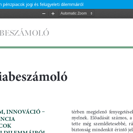
 pénzpiacok jogi és felügyeleti dilemmáiról