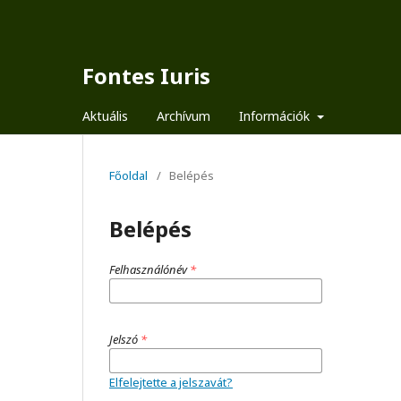
Fontes Iuris
Aktuális
Archívum
Információk
Főoldal
/
Belépés
Belépés
Felhasználónév
*
Jelszó
*
Elfelejtette a jelszavát?