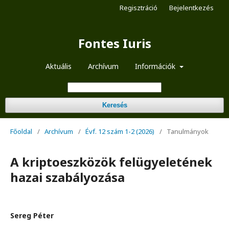
Regisztráció
Bejelentkezés
Fontes Iuris
Aktuális
Archívum
Információk
Keresés
Főoldal
/
Archívum
/
Évf. 12 szám 1-2 (2026)
/
Tanulmányok
A kriptoeszközök felügyeletének
hazai szabályozása
Sereg Péter