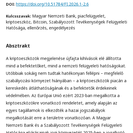
https://doi.org/10.51784/FI.2026.1-2.6
DOI:
Magyar Nemzeti Bank, piacfelügyelet,
Kulcsszavak:
kriptoeszköz, Bitcoin, Szabályozott Tevékenységek Felügyeleti
Hatósága, ellenőrzés, engedélyezés
Absztrakt
A kriptoeszközök megjelenése újfajta kihívások elé állította
mind a befektetőket, mind a nemzeti felügyeleti hatóságokat.
Utóbbiak sokáig nem tudtak hatékonyan fellépni – megfelelő
szabályozási környezet hiányában – a kriptoeszközök piacán a
kereskedés átláthatóságának és a befektetők érdekeinek
védelmében. Az Európai Unió ezért 2023-ban megalkotta a
kriptoeszközökre vonatkozó rendeletet, amely alapján az
egyes tagállamok is elkezdték a hazai jogszabályok
megalkotását erre a területre vonatkozóan. A Magyar
Nemzeti Bank és a Szabályozott Tevékenységek Felügyeleti
Hatósága eljárásainak jogi környezetét 2025-ben a jogalkotó