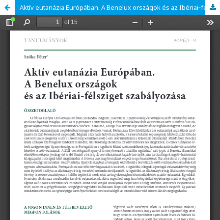
Aktív eutanázia Európában. A Benelux országok és az Ibériai‑félsziget szabályozása