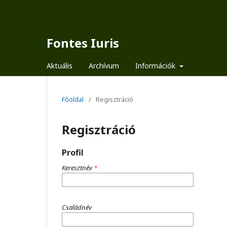
Fontes Iuris
Aktuális
Archívum
Információk
Főoldal
/
Regisztráció
Regisztráció
Profil
Keresztnév
*
Családnév