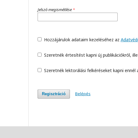
Jelszó megismétlése
*
Hozzájárulok adataim kezeléséhez az
Adatvéde
Szeretnék értesítést kapni új publikációkról, ill
Szeretnék lektorálási felkéréseket kapni ennél a
Belépés
Regisztráció