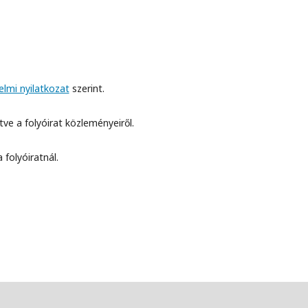
lmi nyilatkozat
szerint.
etve a folyóirat közleményeiről.
 folyóiratnál.