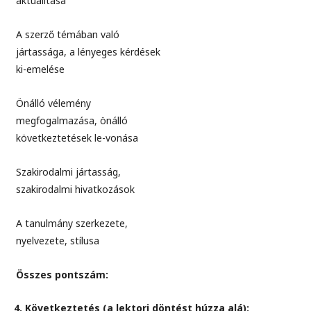
aktualitása
A szerző témában való
jártassága, a lényeges kérdések
ki-emelése
Önálló vélemény
megfogalmazása, önálló
következtetések le-vonása
Szakirodalmi jártasság,
szakirodalmi hivatkozások
A tanulmány szerkezete,
nyelvezete, stílusa
Összes pontszám:
4. Következtetés (a lektori döntést húzza alá):