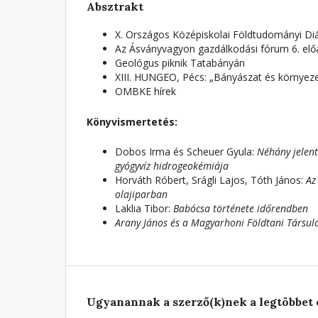
Absztrakt
X. Országos Középiskolai Földtudományi Di
Az Ásványvagyon gazdálkodási fórum 6. el
Geológus piknik Tatabányán
XIII. HUNGEO, Pécs: „Bányászat és környe
OMBKE hírek
Könyvismertetés:
Dobos Irma és Scheuer Gyula:
Néhány jelent
gyógyvíz hidrogeokémiája
Horváth Róbert, Srágli Lajos, Tóth János:
Az
olajiparban
Laklia Tibor:
Babócsa története időrendben
Arany János és a Magyarhoni Földtani Társul
Ugyanannak a szerző(k)nek a legtöbbet 