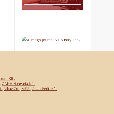
trum Kft.
,
,
OMYA Hungária Kft.
,
t.
,
Vikuv Zrt.
,
MFGI
,
Anzo Perlit Kft.