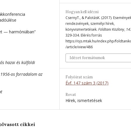
Hogyan kell idézni
ákkonferencia
CsernyT., & PalotásK. (2017). Események
őadóülése
rendezvények, személyi hírek,
könyvismertetések.
Földtani Közlöny
,
14
zet — harmóniában”
329-334. Elérés forrás
https://ojs.mtak.hu/index.php/foldtanik
/article/view/486
Idézet formátumok
ős hazai és külföldi
 1956-os forradalom az
Folyóirat szám
Évf. 147 szám 3 (2017)
at
Rovat
Hírek, ismertetések
olvasott cikkei