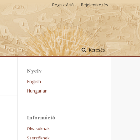
Regisztáció
Bejelentkezés
Keresés
Nyelv
English
Hungarian
Információ
Olvasóknak
Szerzőknek