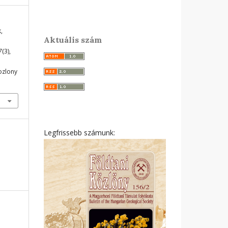
,
Aktuális szám
7
(3),
ozlony
Legfrissebb számunk: