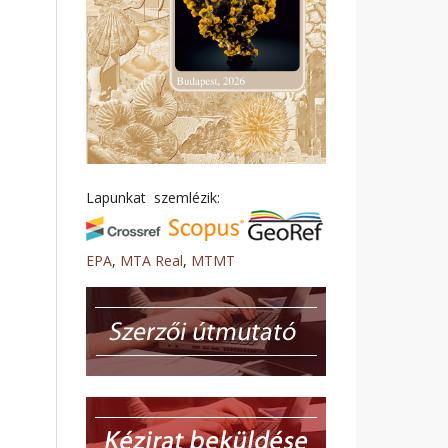
Lapunkat szemlézik:
EPA
,
MTA Real
,
MTMT