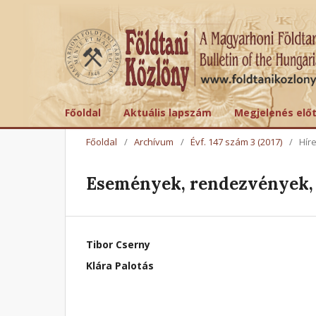
Főoldal
Aktuális lapszám
Megjelenés elő
Főoldal
/
Archívum
/
Évf. 147 szám 3 (2017)
/
Hír
Események, rendezvények, 
Tibor Cserny
Klára Palotás