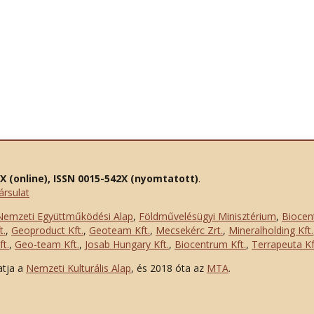
2X (online), ISSN 0015-542X (nyomtatott)
.
ársulat
Nemzeti Együttműködési Alap
,
Földművelésügyi Minisztérium
,
Biocen
t.
,
Geoproduct Kft.
,
Geoteam Kft.
,
Mecsekérc Zrt.
,
Mineralholding Kft.
t.
,
Geo-team Kft.
,
Josab Hungary Kft.
,
Biocentrum Kft.
,
Terrapeuta Kf
atja a
Nemzeti Kulturális Alap
, és 2018 óta az
MTA
.