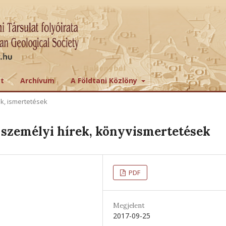
tt
Archívum
A Földtani Közlöny
ek, ismertetések
személyi hírek, könyvismertetések
PDF
Megjelent
2017-09-25