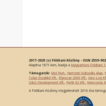
2017-2025 (c) Földtani Közlöny - ISSN 2559-90
Alapítva 1871-ben, kiadja a
Magyarhoni Földtani T
Támogatók:
Mol Nyrt.
,
Nemzeti Kulturális Alap
,
Colas Északkő Kft
.
,
Elgoscar 2000 Kft
.
,
Geo-Log Kf
O&G Development Kft
.
,
Perlit-92 Kft.
,
Intercomp Kf
A Földtani Közlöny megjelenését 2016 óta támog