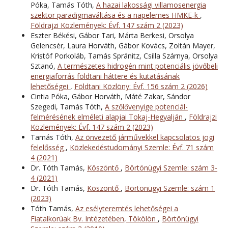
Póka, Tamás Tóth,
A hazai lakossági villamosenergia
szektor paradigmaváltása és a napelemes HMKE-k
,
Földrajzi Közlemények: Évf. 147 szám 2 (2023)
Eszter Békési, Gábor Tari, Márta Berkesi, Orsolya
Gelencsér, Laura Horváth, Gábor Kovács, Zoltán Mayer,
Kristóf Porkoláb, Tamás Spránitz, Csilla Szárnya, Orsolya
Sztanó,
A természetes hidrogén mint potenciális jövőbeli
energiaforrás földtani háttere és kutatásának
lehetőségei
,
Földtani Közlöny: Évf. 156 szám 2 (2026)
Cintia Póka, Gábor Horváth, Máté Zakar, Sándor
Szegedi, Tamás Tóth,
A szőlővenyige potenciál-
felmérésének elméleti alapjai Tokaj-Hegyalján
,
Földrajzi
Közlemények: Évf. 147 szám 2 (2023)
Tamás Tóth,
Az önvezető járművekkel kapcsolatos jogi
felelősség
,
Közlekedéstudományi Szemle: Évf. 71 szám
4 (2021)
Dr. Tóth Tamás,
Köszöntő
,
Börtönügyi Szemle: szám 3-
4 (2021)
Dr. Tóth Tamás,
Köszöntő
,
Börtönügyi Szemle: szám 1
(2023)
Tóth Tamás,
Az esélyteremtés lehetőségei a
Fiatalkorúak Bv. Intézetében, Tökölön
,
Börtönügyi