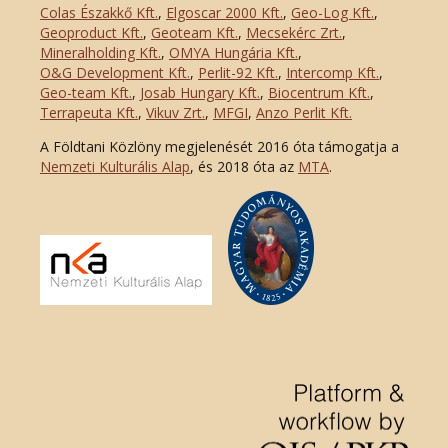
Colas Északkő Kft
.
,
Elgoscar 2000 Kft
.
,
Geo-Log Kft.
,
Geoproduct Kft.
,
Geoteam Kft.
,
Mecsekérc Zrt.
,
Mineralholding Kft.
,
OMYA Hungária Kft.
,
O&G Development Kft
.
,
Perlit-92 Kft.
,
Intercomp Kft.
,
Geo-team Kft.
,
Josab Hungary Kft.
,
Biocentrum Kft.
,
Terrapeuta Kft.
,
Vikuv Zrt.
,
MFGI
,
Anzo Perlit Kft.
A Földtani Közlöny megjelenését 2016 óta támogatja a
Nemzeti Kulturális Alap
, és 2018 óta az
MTA
.