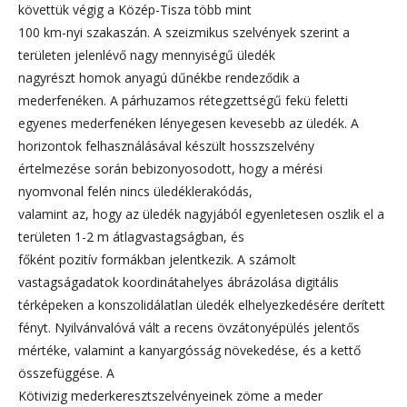
követtük végig a Közép-Tisza több mint
100 km-nyi szakaszán. A szeizmikus szelvények szerint a
területen jelenlévő nagy mennyiségű üledék
nagyrészt homok anyagú dűnékbe rendeződik a
mederfenéken. A párhuzamos rétegzettségű fekü feletti
egyenes mederfenéken lényegesen kevesebb az üledék. A
horizontok felhasználásával készült hosszszelvény
értelmezése során bebizonyosodott, hogy a mérési
nyomvonal felén nincs üledéklerakódás,
valamint az, hogy az üledék nagyjából egyenletesen oszlik el a
területen 1-2 m átlagvastagságban, és
főként pozitív formákban jelentkezik. A számolt
vastagságadatok koordinátahelyes ábrázolása digitális
térképeken a konszolidálatlan üledék elhelyezkedésére derített
fényt. Nyilvánvalóvá vált a recens övzátonyépülés jelentős
mértéke, valamint a kanyargósság növekedése, és a kettő
összefüggése. A
Kötivizig mederkeresztszelvényeinek zöme a meder