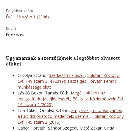
Folyóirat szám
Évf. 136 szám 1 (2006)
Rovat
Értekezés
Ugyanannak a szerző(k)nek a legtöbbet olvasott
cikkei
Orsolya Sztanó,
Szerkesztői előszó
,
Földtani Közlöny:
Évf. 149 szám 3, 4 (2019): Tisztelgés Horváth Ferenc
munkássága előtt
László Bokor, Tamás Tóth,
Megállapítások az
energiaföldrajz fejlődéséről
,
Földrajzi Közlemények: Évf.
144 szám 2 (2020)
Lilla Tőkes, Orsolya Sztanó,
Zagyárak „mutatványai” és
a turbiditkorlátozó medencék: szemle
,
Földtani Közlöny:
Évf. 145 szám 2 (2015)
Gábor Horváth, Sándor Szegedi, Máté Zakar, Cintia