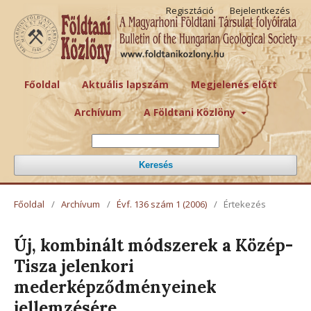
Regisztáció
Bejelentkezés
Főoldal
Aktuális lapszám
Megjelenés előtt
Archívum
A Földtani Közlöny
Keresés
Főoldal
/
Archívum
/
Évf. 136 szám 1 (2006)
/
Értekezés
Új, kombinált módszerek a Közép-
Tisza jelenkori
mederképződményeinek
jellemzésére