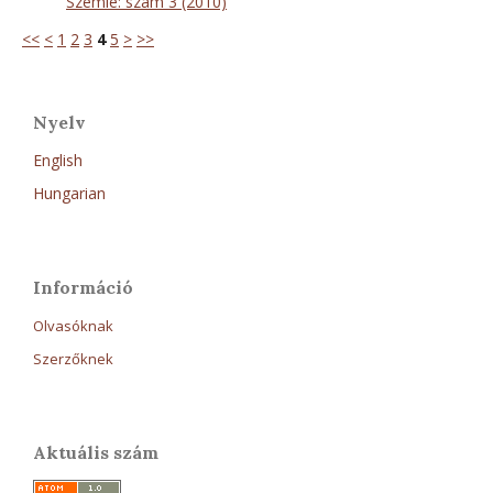
Szemle: szám 3 (2010)
<<
<
1
2
3
4
5
>
>>
Nyelv
English
Hungarian
Információ
Olvasóknak
Szerzőknek
Aktuális szám