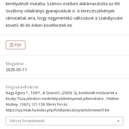
kimélyülését mutatta. Számos esetben alátámasztotta az élő
övzátony oldalirányú gyarapodását is. A keresztszelvények
rámutattak arra, hogy nagymértékű változások a szabályozást
követő 40-60 évben következtek be.
PDF
Megjelent
2020-05-11
Hogyan kell idézni
Nagy Ágnes T., TóthT., & SztanóO. (2020). Új, kombinált módszerek a
Közép-Tisza jelenkori mederképződményeinek jellemzésére .
Földtani
Közlöny
,
136
(1), 121-138. Elérés forrás
https://ojs.mtak.hu/index.php/foldtanikozlony/article/view/3184
Idézet formátumok