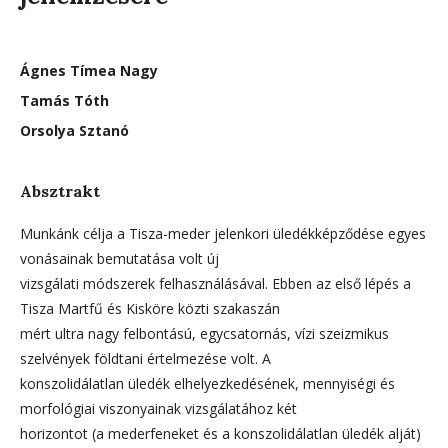
Ágnes Tímea Nagy
Tamás Tóth
Orsolya Sztanó
Absztrakt
Munkánk célja a Tisza-meder jelenkori üledékképződése egyes
vonásainak bemutatása volt új
vizsgálati módszerek felhasználásával. Ebben az első lépés a
Tisza Martfű és Kisköre közti szakaszán
mért ultra nagy felbontású, egycsatornás, vízi szeizmikus
szelvények földtani értelmezése volt. A
konszolidálatlan üledék elhelyezkedésének, mennyiségi és
morfológiai viszonyainak vizsgálatához két
horizontot (a mederfeneket és a konszolidálatlan üledék alját)