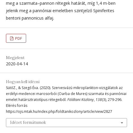
meg a szarmata–pannon rétegek határát, míg 1,4 m-ben
jelenik meg a pannóniai emeletben szintjelző Spiniferites
bentorii pannonicus alfaj.
PDF
Megjelent
2020-04-14
Hogyan kell idézni
SütőZ., & Szegő Éva. (2020). Szervesvázú mikroplankton-vizsgálatok az
erdélyi-medencei marosorbói (Oarba de Mures) szarmata és pannóniai
emelet határsztratotípus rétegeiből.
Földtani Közlöny
,
138
(3), 279-296.
Elérés forrás
https://ojs.mtak.hu/index.php/foldtanikozlony/article/view/2827
Idézet formátumok