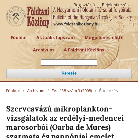
Regisztáció
Bejelentkezés
Főoldal
Aktuális lapszám
Megjelenés előtt
Archívum
A Földtani Közlöny
Keresés
Főoldal
/
Archívum
/
Évf. 138 szám 3 (2008)
/
Értekezés
Szervesvázú mikroplankton-
vizsgálatok az erdélyi-medencei
marosorbói (Oarba de Mures)
szarmata és pannóniai emelet