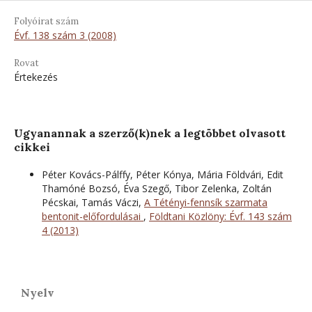
Folyóirat szám
Évf. 138 szám 3 (2008)
Rovat
Értekezés
Ugyanannak a szerző(k)nek a legtöbbet olvasott
cikkei
Péter Kovács-Pálffy, Péter Kónya, Mária Földvári, Edit
Thamóné Bozsó, Éva Szegő, Tibor Zelenka, Zoltán
Pécskai, Tamás Váczi,
A Tétényi-fennsík szarmata
bentonit-előfordulásai
,
Földtani Közlöny: Évf. 143 szám
4 (2013)
Nyelv