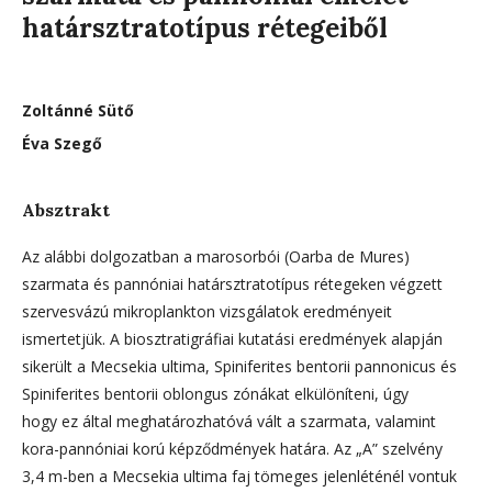
határsztratotípus rétegeiből
Zoltánné Sütő
Éva Szegő
Absztrakt
Az alábbi dolgozatban a marosorbói (Oarba de Mures)
szarmata és pannóniai határsztratotípus rétegeken végzett
szervesvázú mikroplankton vizsgálatok eredményeit
ismertetjük. A biosztratigráfiai kutatási eredmények alapján
sikerült a Mecsekia ultima, Spiniferites bentorii pannonicus és
Spiniferites bentorii oblongus zónákat elkülöníteni, úgy
hogy ez által meghatározhatóvá vált a szarmata, valamint
kora-pannóniai korú képződmények határa. Az „A” szelvény
3,4 m-ben a Mecsekia ultima faj tömeges jelenléténél vontuk