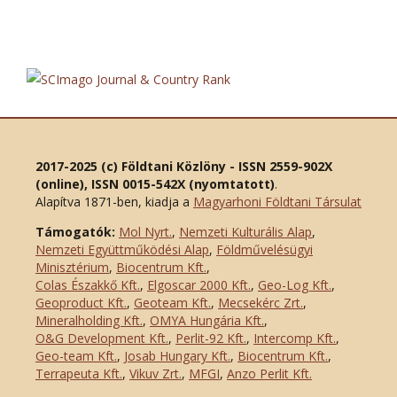
2017-2025 (c) Földtani Közlöny - ISSN 2559-902X
(online), ISSN 0015-542X (nyomtatott)
.
Alapítva 1871-ben, kiadja a
Magyarhoni Földtani Társulat
Támogatók:
Mol Nyrt.
,
Nemzeti Kulturális Alap
,
Nemzeti Együttműködési Alap
,
Földművelésügyi
Minisztérium
,
Biocentrum Kft.
,
Colas Északkő Kft
.
,
Elgoscar 2000 Kft
.
,
Geo-Log Kft.
,
Geoproduct Kft.
,
Geoteam Kft.
,
Mecsekérc Zrt.
,
Mineralholding Kft.
,
OMYA Hungária Kft.
,
O&G Development Kft
.
,
Perlit-92 Kft.
,
Intercomp Kft.
,
Geo-team Kft.
,
Josab Hungary Kft.
,
Biocentrum Kft.
,
Terrapeuta Kft.
,
Vikuv Zrt.
,
MFGI
,
Anzo Perlit Kft.