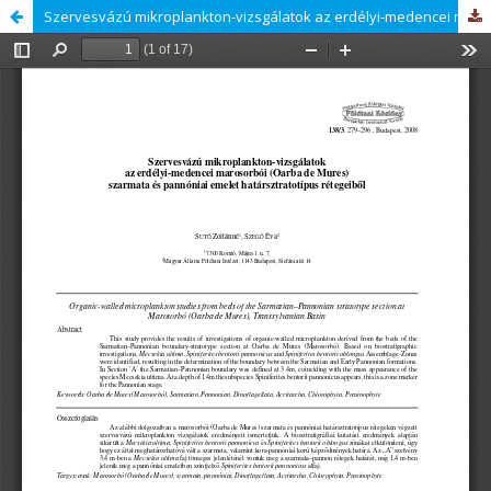
Szervesvázú mikroplankton-vizsgálatok az erdélyi-medencei marosorbói (Oarba de Mures) szarmata és pannóniai emelet határsztratotípus rétegeiből