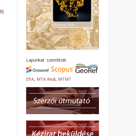
146
Lapunkat szemlézik:
EPA
,
MTA Real
,
MTMT