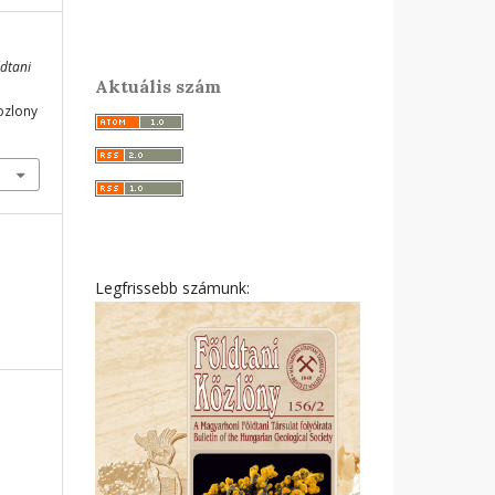
ldtani
Aktuális szám
ozlony
Legfrissebb számunk: