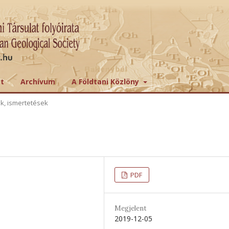
tt
Archívum
A Földtani Közlöny
ek, ismertetések
PDF
Megjelent
2019-12-05