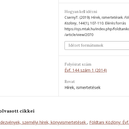
Hogyan kell idézni
CsernyT. (2019). Hírek, ismertetések.
Fö
Közlöny
,
144
(1), 107-110. Elérés forrás
https://ojs.mtak.hu/index.php/foldtanik
/article/view/2070
Idézet formátumok
Folyóirat szám
Évf. 144 szám 1 (2014)
Rovat
Hírek, ismertetések
olvasott cikkei
dezvények, személyi hírek, könyvismertetések
,
Földtani Közlöny: Évf.