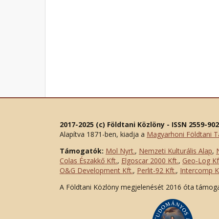
2017-2025 (c) Földtani Közlöny - ISSN 2559-90
Alapítva 1871-ben, kiadja a
Magyarhoni Földtani T
Támogatók:
Mol Nyrt.
,
Nemzeti Kulturális Alap
,
Colas Északkő Kft
.
,
Elgoscar 2000 Kft
.
,
Geo-Log Kf
O&G Development Kft
.
,
Perlit-92 Kft.
,
Intercomp Kf
A Földtani Közlöny megjelenését 2016 óta támog