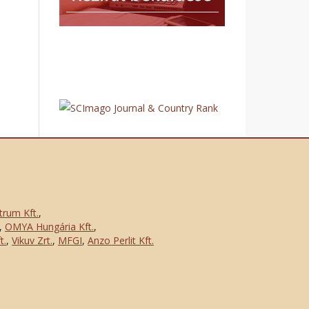
trum Kft.
,
,
OMYA Hungária Kft.
,
t.
,
Vikuv Zrt.
,
MFGI
,
Anzo Perlit Kft.