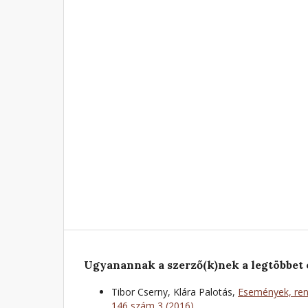
Ugyanannak a szerző(k)nek a legtöbbet 
Tibor Cserny, Klára Palotás,
Események, ren
146 szám 3 (2016)