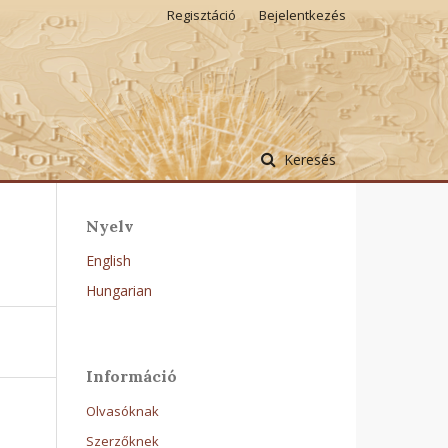
Regisztáció
Bejelentkezés
Keresés
Nyelv
English
Hungarian
Információ
Olvasóknak
Szerzőknek