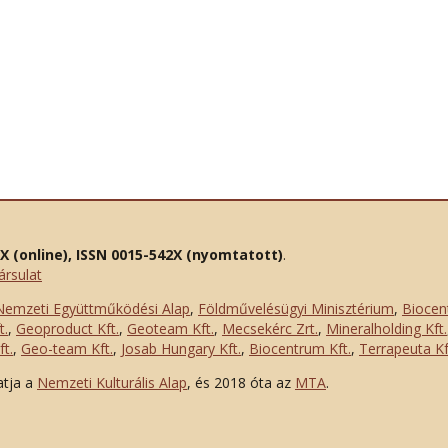
2X (online), ISSN 0015-542X (nyomtatott)
.
ársulat
Nemzeti Együttműködési Alap
,
Földművelésügyi Minisztérium
,
Biocen
t.
,
Geoproduct Kft.
,
Geoteam Kft.
,
Mecsekérc Zrt.
,
Mineralholding Kft.
t.
,
Geo-team Kft.
,
Josab Hungary Kft.
,
Biocentrum Kft.
,
Terrapeuta Kf
atja a
Nemzeti Kulturális Alap
, és 2018 óta az
MTA
.