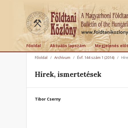
Főoldal
Aktuális lapszám
Megjelenés elő
Főoldal
/
Archívum
/
Évf. 144 szám 1 (2014)
/
Hír
Hírek, ismertetések
Tibor Cserny