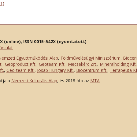
21)
2X (online), ISSN 0015-542X (nyomtatott)
.
ársulat
Nemzeti Együttműködési Alap
,
Földművelésügyi Minisztérium
,
Biocen
t.
,
Geoproduct Kft.
,
Geoteam Kft.
,
Mecsekérc Zrt.
,
Mineralholding Kft.
t.
,
Geo-team Kft.
,
Josab Hungary Kft.
,
Biocentrum Kft.
,
Terrapeuta Kf
atja a
Nemzeti Kulturális Alap
, és 2018 óta az
MTA
.