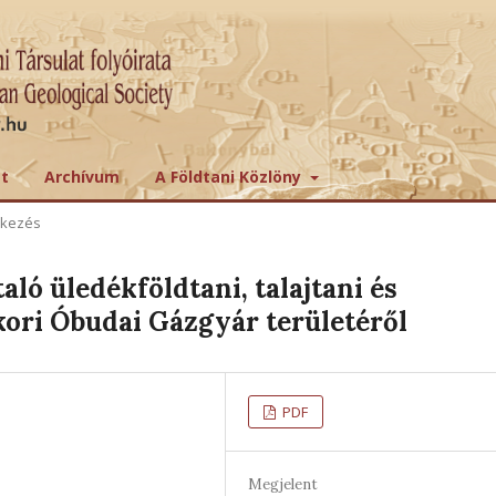
tt
Archívum
A Földtani Közlöny
ekezés
ló üledékföldtani, talajtani és
kori Óbudai Gázgyár területéről
PDF
Megjelent