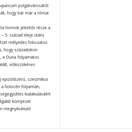
Aquincum polgárvárosától
tják, hogy bár már a római
útta homok jelentős része a
 – 5. század eleje után)
rított mélyedés fokozatos
 és, hogy századokon
et, a Duna folyamatos
lált, vízkiszökéses
g epizódszerű, szeizmikus
 a holocén folyamán,
nségegyüttes kialakulásáért
tágabb környezet
ben megnyilvánuló