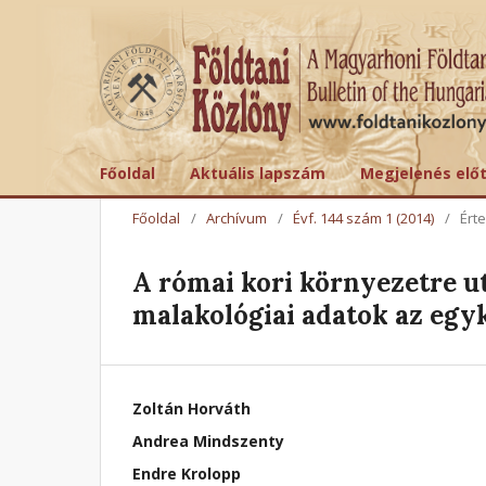
Főoldal
Aktuális lapszám
Megjelenés elő
Főoldal
/
Archívum
/
Évf. 144 szám 1 (2014)
/
Ért
A római kori környezetre uta
malakológiai adatok az egy
Zoltán Horváth
Andrea Mindszenty
Endre Krolopp