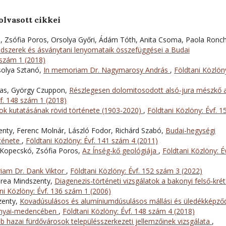
olvasott cikkei
il, Zsófia Poros, Orsolya Győri, Ádám Tóth, Anita Csoma, Paola Ronch
ndszerek és ásványtani lenyomataik összefüggései a Budai
 szám 1 (2018)
solya Sztanó,
In memoriam Dr. Nagymarosy András
,
Földtani Közlön
aas, György Czuppon,
Részlegesen dolomitosodott alsó-jura mészkő 
vf. 148 szám 1 (2018)
ok kutatásának rövid története (1903-2020)
,
Földtani Közlöny: Évf. 1
enty, Ferenc Molnár, László Fodor, Richárd Szabó,
Budai-hegységi
rténete
,
Földtani Közlöny: Évf. 141 szám 4 (2011)
 Kopecskó, Zsófia Poros,
Az Ínség-kő geológiája
,
Földtani Közlöny: Év
iam Dr. Dank Viktor
,
Földtani Közlöny: Évf. 152 szám 3 (2022)
ndrea Mindszenty,
Diagenezis-történeti vizsgálatok a bakonyi felső-kré
ni Közlöny: Évf. 136 szám 1 (2006)
zenty,
Kovadúsulásos és alumíniumdúsulásos mállási és üledékképző
bányai-medencében
,
Földtani Közlöny: Évf. 148 szám 4 (2018)
bb hazai fürdővárosok településszerkezeti jellemzőinek vizsgálata
,