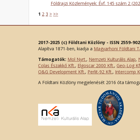
Földrajzi Közlemények: Évf. 145 szám 2 (20
1
2
3
>
>>
2017-2025 (c) Földtani Közlöny - ISSN 2559-90
Alapítva 1871-ben, kiadja a
Magyarhoni Földtani T
Támogatók:
Mol Nyrt.
,
Nemzeti Kulturális Alap
,
Colas Északkő Kft
.
,
Elgoscar 2000 Kft
.
,
Geo-Log Kf
O&G Development Kft
.
,
Perlit-92 Kft.
,
Intercomp Kf
A Földtani Közlöny megjelenését 2016 óta támog