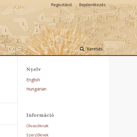
Regisztáció
Bejelentkezés
Keresés
Nyelv
English
Hungarian
Információ
Olvasóknak
Szerzőknek