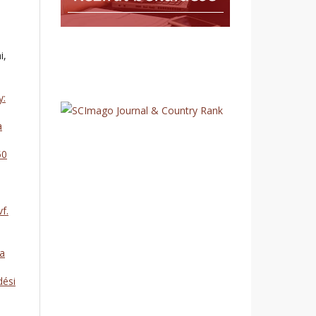
i,
y:
a
50
f.
ta
dési