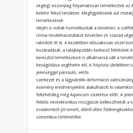
végéig) viszonylag folyamatosan temetkeztek az 
keletre fekvő területen. Megfigyeléseink azt muta
temetkezések
idején is voltak homokbuckák a területen, a szélf
római területhasználatot követően (4. század vége
rakódott itt le. A kezdetben időszakosan vízzel bo
kiszáradását, a talajképződés kedvező feltételeit
keresztül temetkezésre is alkalmassá vált a terül
bevágódása segíthette elő. A folyóvízi üledékben ta
jelenséggel párosuló, vetős
szerkezet és a lágyüledék-deformáció valószínűle
esemény eredményeként alakulhatott ki valamikor
feltehetőleg még Aquincum születése előtt. A jele
felelős neotektonikus mozgások beilleszthetők a 
irodalomból jól ismert, időről időre földrengések
szeizmikus történetébe.