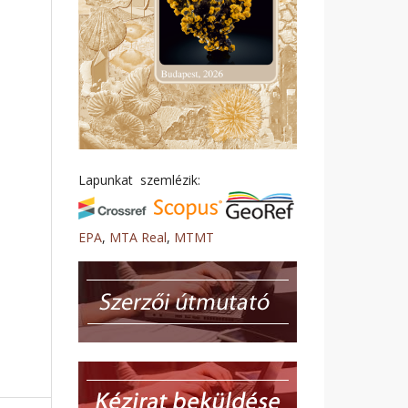
Lapunkat szemlézik:
EPA
,
MTA Real
,
MTMT