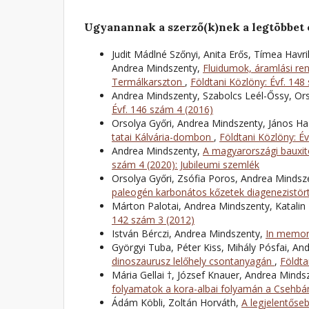
Ugyanannak a szerző(k)nek a legtöbbet 
Judit Mádlné Szőnyi, Anita Erős, Tímea Havr
Andrea Mindszenty,
Fluidumok, áramlási re
Termálkarszton
,
Földtani Közlöny: Évf. 148
Andrea Mindszenty, Szabolcs Leél-Őssy, Or
Évf. 146 szám 4 (2016)
Orsolya Győri, Andrea Mindszenty, János H
tatai Kálvária-dombon
,
Földtani Közlöny: É
Andrea Mindszenty,
A magyarországi bauxit
szám 4 (2020): Jubileumi szemlék
Orsolya Győri, Zsófia Poros, Andrea Mindsz
paleogén karbonátos kőzetek diagenezistö
Márton Palotai, Andrea Mindszenty, Katalin
142 szám 3 (2012)
István Bérczi, Andrea Mindszenty,
In memor
Györgyi Tuba, Péter Kiss, Mihály Pósfai, A
dinoszaurusz lelőhely csontanyagán
,
Földta
Mária Gellai †, József Knauer, Andrea Minds
folyamatok a kora-albai folyamán a Cseh
Ádám Köbli, Zoltán Horváth,
A legjelentőse