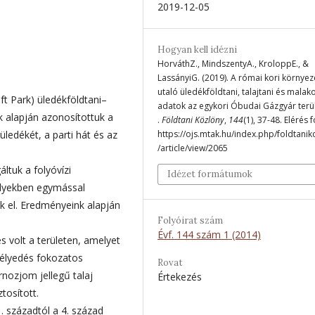
2019-12-05
Hogyan kell idézni
HorváthZ., MindszentyA., KroloppE., &
LassányiG. (2019). A római kori környez
utaló üledékföldtani, talajtani és malak
t Park) üledékföldtani–
adatok az egykori Óbudai Gázgyár terül
k alapján azonosítottuk a
.
Földtani Közlöny
,
144
(1), 37-48. Elérés 
ledékét, a parti hát és az
https://ojs.mtak.hu/index.php/foldtanik
/article/view/2065
áltuk a folyóvízi
Idézet formátumok
elyekben egymással
nk el. Eredményeink alapján
Folyóirat szám
Évf. 144 szám 1 (2014)
s volt a területen, amelyet
mélyedés fokozatos
Rovat
rnozjom jellegű talaj
Értekezés
ztosított.
 századtól a 4. század