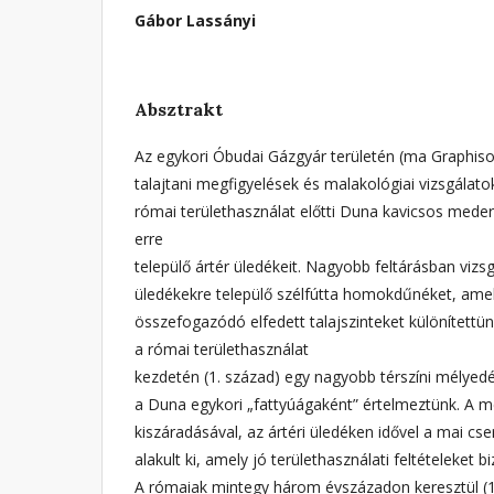
Gábor Lassányi
Absztrakt
Az egykori Óbudai Gázgyár területén (ma Graphisof
talajtani megfigyelések és malakológiai vizsgálato
római területhasználat előtti Duna kavicsos mederü
erre
települő ártér üledékeit. Nagyobb feltárásban vizsg
üledékekre települő szélfútta homokdűnéket, am
összefogazódó elfedett talajszinteket különítettü
a római területhasználat
kezdetén (1. század) egy nagyobb térszíni mélyedé
a Duna egykori „fattyúágaként” értelmeztünk. A 
kiszáradásával, az ártéri üledéken idővel a mai cse
alakult ki, amely jó területhasználati feltételeket bi
A rómaiak mintegy három évszázadon keresztül (1.