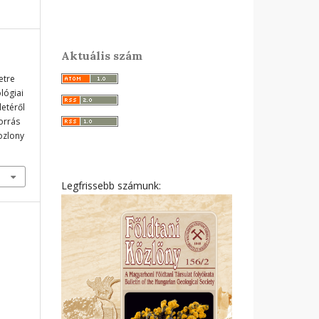
Aktuális szám
etre
ológiai
etéről
forrás
ozlony
Legfrissebb számunk: