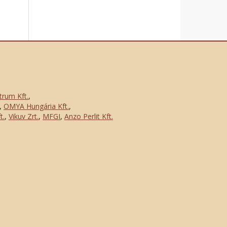
trum Kft.
,
,
OMYA Hungária Kft.
,
t.
,
Vikuv Zrt.
,
MFGI
,
Anzo Perlit Kft.