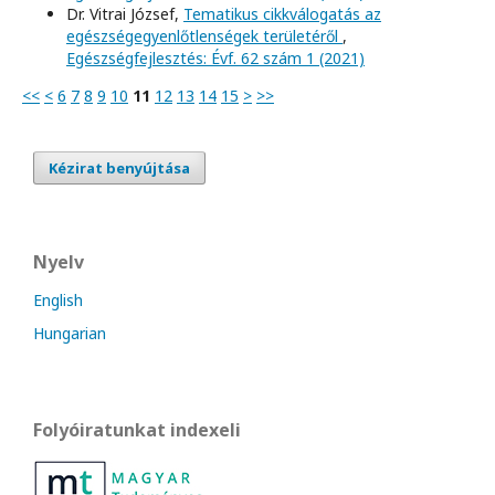
Dr. Vitrai József,
Tematikus cikkválogatás az
egészségegyenlőtlenségek területéről
,
Egészségfejlesztés: Évf. 62 szám 1 (2021)
<<
<
6
7
8
9
10
11
12
13
14
15
>
>>
Kézirat benyújtása
Nyelv
English
Hungarian
Folyóiratunkat indexeli