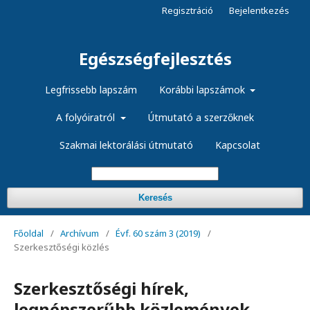
Regisztráció
Bejelentkezés
Egészségfejlesztés
Legfrissebb lapszám
Korábbi lapszámok
A folyóiratról
Útmutató a szerzőknek
Szakmai lektorálási útmutató
Kapcsolat
Keresés
Főoldal
/
Archívum
/
Évf. 60 szám 3 (2019)
/
Szerkesztőségi közlés
Szerkesztőségi hírek,
legnépszerűbb közlemények