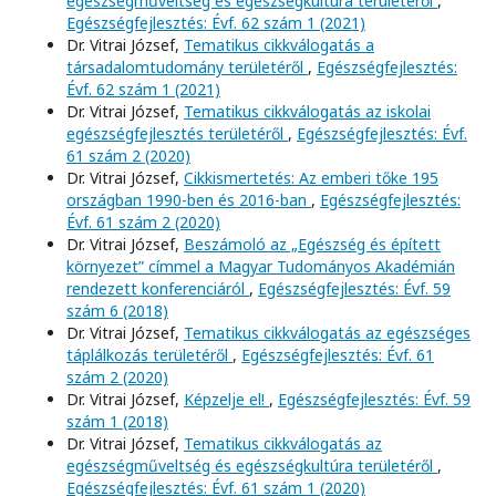
egészségműveltség és egészségkultúra területéről
,
Egészségfejlesztés: Évf. 62 szám 1 (2021)
Dr. Vitrai József,
Tematikus cikkválogatás a
társadalomtudomány területéről
,
Egészségfejlesztés:
Évf. 62 szám 1 (2021)
Dr. Vitrai József,
Tematikus cikkválogatás az iskolai
egészségfejlesztés területéről
,
Egészségfejlesztés: Évf.
61 szám 2 (2020)
Dr. Vitrai József,
Cikkismertetés: Az emberi tőke 195
országban 1990-ben és 2016-ban
,
Egészségfejlesztés:
Évf. 61 szám 2 (2020)
Dr. Vitrai József,
Beszámoló az „Egészség és épített
környezet” címmel a Magyar Tudományos Akadémián
rendezett konferenciáról
,
Egészségfejlesztés: Évf. 59
szám 6 (2018)
Dr. Vitrai József,
Tematikus cikkválogatás az egészséges
táplálkozás területéről
,
Egészségfejlesztés: Évf. 61
szám 2 (2020)
Dr. Vitrai József,
Képzelje el!
,
Egészségfejlesztés: Évf. 59
szám 1 (2018)
Dr. Vitrai József,
Tematikus cikkválogatás az
egészségműveltség és egészségkultúra területéről
,
Egészségfejlesztés: Évf. 61 szám 1 (2020)