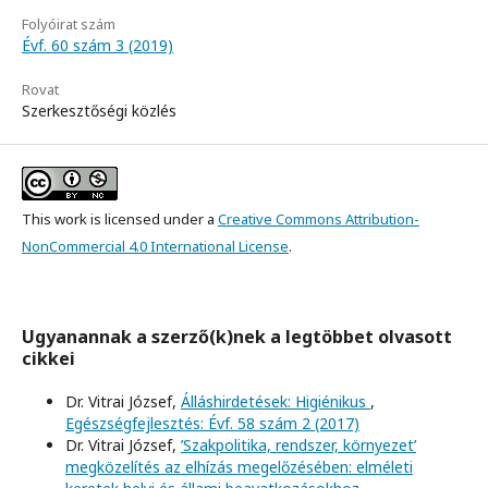
Folyóirat szám
Évf. 60 szám 3 (2019)
Rovat
Szerkesztőségi közlés
This work is licensed under a
Creative Commons Attribution-
NonCommercial 4.0 International License
.
Ugyanannak a szerző(k)nek a legtöbbet olvasott
cikkei
Dr. Vitrai József,
Álláshirdetések: Higiénikus
,
Egészségfejlesztés: Évf. 58 szám 2 (2017)
Dr. Vitrai József,
’Szakpolitika, rendszer, környezet’
megközelítés az elhízás megelőzésében: elméleti