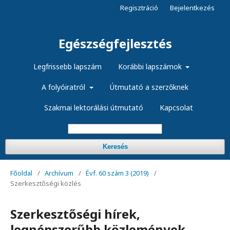
Regisztráció
Bejelentkezés
Egészségfejlesztés
Legfrissebb lapszám
Korábbi lapszámok
A folyóiratról
Útmutató a szerzőknek
Szakmai lektorálási útmutató
Kapcsolat
Keresés
Főoldal
/
Archívum
/
Évf. 60 szám 3 (2019)
/
Szerkesztőségi közlés
Szerkesztőségi hírek,
legnépszerűbb közlemények