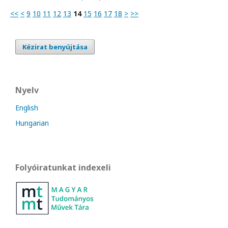
<<
<
9
10
11
12
13
14
15
16
17
18
>
>>
Kézirat benyújtása
Nyelv
English
Hungarian
Folyóiratunkat indexeli