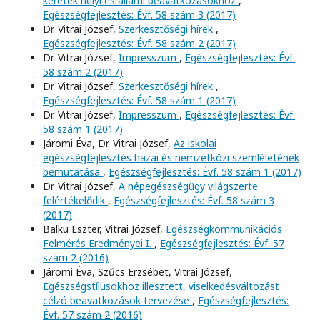
keretek helyi és állami beavatkozásokhoz
,
Egészségfejlesztés: Évf. 58 szám 3 (2017)
Dr. Vitrai József,
Szerkesztőségi hírek
,
Egészségfejlesztés: Évf. 58 szám 2 (2017)
Dr. Vitrai József,
Impresszum
,
Egészségfejlesztés: Évf.
58 szám 2 (2017)
Dr. Vitrai József,
Szerkesztőségi hírek
,
Egészségfejlesztés: Évf. 58 szám 1 (2017)
Dr. Vitrai József,
Impresszum
,
Egészségfejlesztés: Évf.
58 szám 1 (2017)
Járomi Éva, Dr. Vitrai József,
Az iskolai
egészségfejlesztés hazai és nemzetközi szemléletének
bemutatása
,
Egészségfejlesztés: Évf. 58 szám 1 (2017)
Dr. Vitrai József,
A népegészségügy világszerte
felértékelődik
,
Egészségfejlesztés: Évf. 58 szám 3
(2017)
Balku Eszter, Vitrai József,
Egészségkommunikációs
Felmérés Eredményei I.
,
Egészségfejlesztés: Évf. 57
szám 2 (2016)
Járomi Éva, Szűcs Erzsébet, Vitrai József,
Egészségstílusokhoz illesztett, viselkedésváltozást
célzó beavatkozások tervezése
,
Egészségfejlesztés:
Évf. 57 szám 2 (2016)