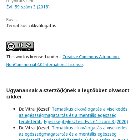
Folyóirat szám
Évf. 59 szám 3 (2018)
Rovat
Tematikus cikkválogatás
This work is licensed under a
Creative Commons Attribution-
NonCommercial 4.0 International License
.
Ugyanannak a szerző(k)nek a legtöbbet olvasott
cikkei
Dr. Vitrai József,
Tematikus cikkválogatás a viselkedés,
az egészségmagatartás és a mentális egészség
területéről
,
Egészségfejlesztés: Évf. 61 szám 3 (2020)
Dr. Vitrai József,
Tematikus cikkválogatás a viselkedés,
az egészségmagatartás és a mentális egészség