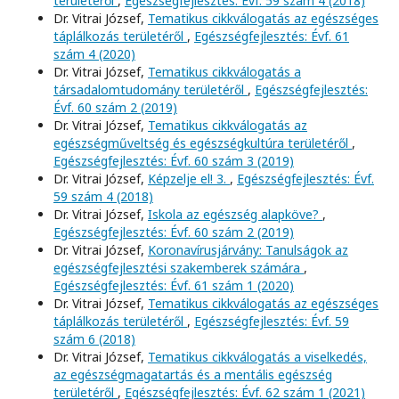
területéről
,
Egészségfejlesztés: Évf. 59 szám 4 (2018)
Dr. Vitrai József,
Tematikus cikkválogatás az egészséges
táplálkozás területéről
,
Egészségfejlesztés: Évf. 61
szám 4 (2020)
Dr. Vitrai József,
Tematikus cikkválogatás a
társadalomtudomány területéről
,
Egészségfejlesztés:
Évf. 60 szám 2 (2019)
Dr. Vitrai József,
Tematikus cikkválogatás az
egészségműveltség és egészségkultúra területéről
,
Egészségfejlesztés: Évf. 60 szám 3 (2019)
Dr. Vitrai József,
Képzelje el! 3.
,
Egészségfejlesztés: Évf.
59 szám 4 (2018)
Dr. Vitrai József,
Iskola az egészség alapköve?
,
Egészségfejlesztés: Évf. 60 szám 2 (2019)
Dr. Vitrai József,
Koronavírusjárvány: Tanulságok az
egészségfejlesztési szakemberek számára
,
Egészségfejlesztés: Évf. 61 szám 1 (2020)
Dr. Vitrai József,
Tematikus cikkválogatás az egészséges
táplálkozás területéről
,
Egészségfejlesztés: Évf. 59
szám 6 (2018)
Dr. Vitrai József,
Tematikus cikkválogatás a viselkedés,
az egészségmagatartás és a mentális egészség
területéről
,
Egészségfejlesztés: Évf. 62 szám 1 (2021)