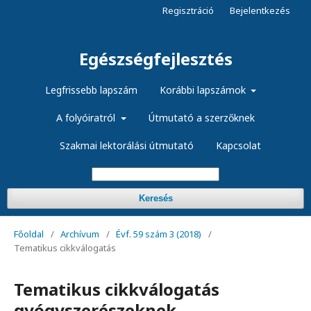
Regisztráció
Bejelentkezés
Egészségfejlesztés
Legfrissebb lapszám
Korábbi lapszámok
A folyóiratról
Útmutató a szerzőknek
Szakmai lektorálási útmutató
Kapcsolat
Keresés
Főoldal
/
Archívum
/
Évf. 59 szám 3 (2018)
/
Tematikus cikkválogatás
Tematikus cikkválogatás
gyógyszerészeknek