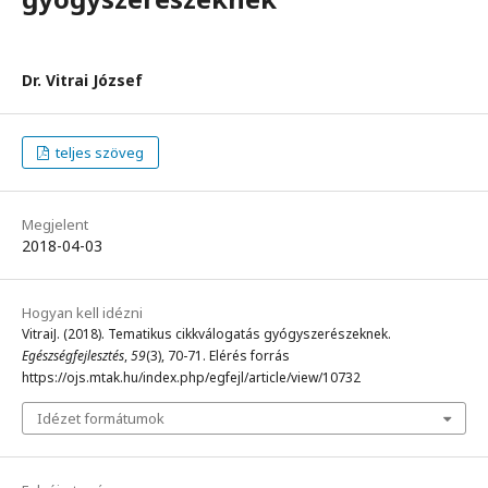
Dr. Vitrai József
teljes szöveg
Megjelent
2018-04-03
Hogyan kell idézni
VitraiJ. (2018). Tematikus cikkválogatás gyógyszerészeknek.
Egészségfejlesztés
,
59
(3), 70-71. Elérés forrás
https://ojs.mtak.hu/index.php/egfejl/article/view/10732
Idézet formátumok