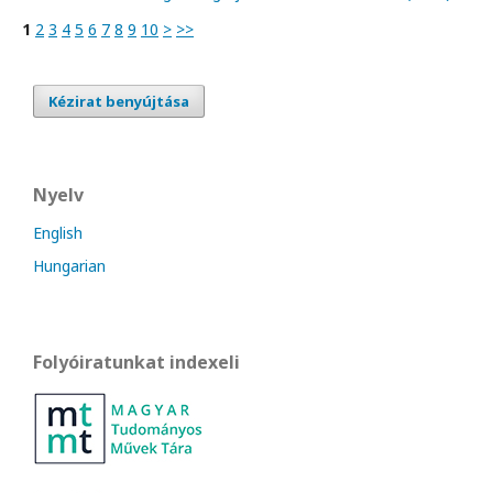
1
2
3
4
5
6
7
8
9
10
>
>>
Kézirat benyújtása
Nyelv
English
Hungarian
Folyóiratunkat indexeli