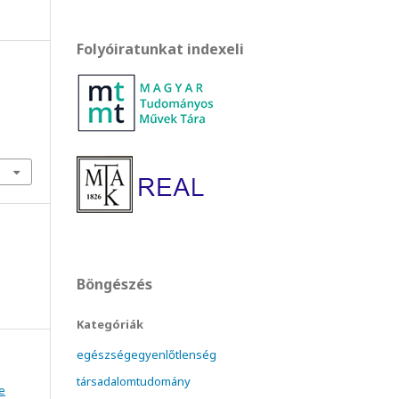
Folyóiratunkat indexeli
Böngészés
Kategóriák
egészségegyenlőtlenség
társadalomtudomány
e