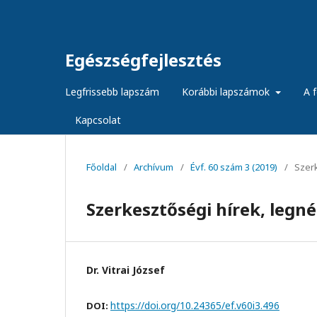
Egészségfejlesztés
Legfrissebb lapszám
Korábbi lapszámok
A f
Kapcsolat
Főoldal
/
Archívum
/
Évf. 60 szám 3 (2019)
/
Szer
Szerkesztőségi hírek, leg
Dr. Vitrai József
https://doi.org/10.24365/ef.v60i3.496
DOI: