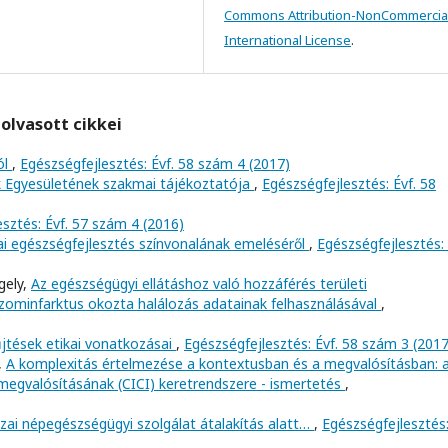
Commons Attribution-NonCommercial
International License
.
olvasott cikkei
ól
,
Egészségfejlesztés: Évf. 58 szám 4 (2017)
Egyesületének szakmai tájékoztatója
,
Egészségfejlesztés: Évf. 58
sztés: Évf. 57 szám 4 (2016)
i egészségfejlesztés színvonalának emeléséről
,
Egészségfejlesztés: 
gely,
Az egészségügyi ellátáshoz való hozzáférés területi
vizominfarktus okozta halálozás adatainak felhasználásával
,
jtések etikai vonatkozásai
,
Egészségfejlesztés: Évf. 58 szám 3 (2017
,
A komplexitás értelmezése a kontextusban és a megvalósításban: 
egvalósításának (CICI) keretrendszere - ismertetés
,
zai népegészségügyi szolgálat átalakítás alatt…
,
Egészségfejlesztés