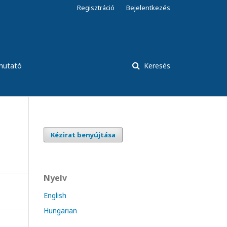
Regisztráció
Bejelentkezés
tmutató
Keresés
Kézirat benyújtása
Nyelv
English
Hungarian