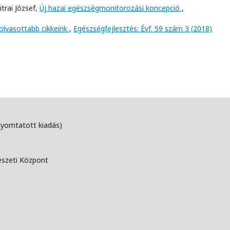
itrai József,
Új hazai egészségmonitorozási koncepció
,
golvasottabb cikkeink
,
Egészségfejlesztés: Évf. 59 szám 3 (2018)
nyomtatott kiadás)
észeti Központ