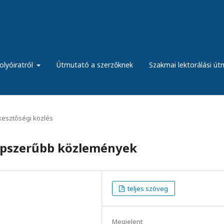
olyóiratról
Útmutató a szerzőknek
Szakmai lektorálási ú
kesztőségi közlés
népszerűbb közlemények
teljes szöveg
Megjelent