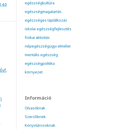
egészségkultúra
 4.0
egészségmagatartás
egészséges táplálkozás
iskolai egészségfejlesztés
fizikai aktivitás
népegészségügyi elmélet
mentális egészség
egészségpolitika
Évf.
környezet
Információ
)
a
Olvasóknak
Szerzőknek
:
Könyvtárosoknak