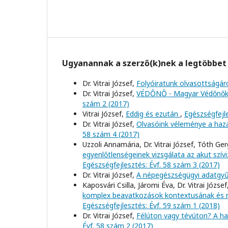
Ugyanannak a szerző(k)nek a legtöbbet 
Dr. Vitrai József,
Folyóiratunk olvasottságár
Dr. Vitrai József,
VÉDŐNŐ - Magyar Védőnők 
szám 2 (2017)
Vitrai József,
Eddig és ezután
,
Egészségfejle
Dr. Vitrai József,
Olvasóink véleménye a haza
58 szám 4 (2017)
Uzzoli Annamária, Dr. Vitrai József, Tóth Ger
egyenlőtlenségeinek vizsgálata az akut szí
Egészségfejlesztés: Évf. 58 szám 3 (2017)
Dr. Vitrai József,
A népegészségügyi adatgyű
Kaposvári Csilla, Járomi Éva, Dr. Vitrai József
komplex beavatkozások kontextusának és m
Egészségfejlesztés: Évf. 59 szám 1 (2018)
Dr. Vitrai József,
Félúton vagy tévúton? A ha
Évf. 58 szám 2 (2017)