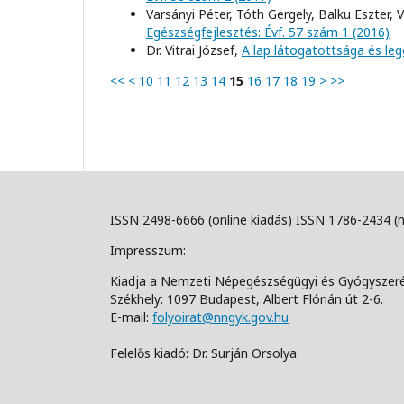
Varsányi Péter, Tóth Gergely, Balku Eszter, V
Egészségfejlesztés: Évf. 57 szám 1 (2016)
Dr. Vitrai József,
A lap látogatottsága és le
<<
<
10
11
12
13
14
15
16
17
18
19
>
>>
ISSN 2498-6666 (online kiadás) ISSN 1786-2434 (
Impresszum:
Kiadja a Nemzeti Népegészségügyi és Gyógyszer
Székhely: 1097 Budapest, Albert Flórián út 2-6.
E-mail:
folyoirat@nngyk.gov.hu
Felelős kiadó: Dr. Surján Orsolya