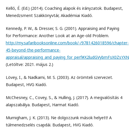
Kelló, É. (Ed.) (2014). Coaching alapok és irányzatok. Budapest,
Menedzsment Szakkönyvtár, Akadémiai Kiadó.
Kennedy, P. W., & Dresser, S. G. (2001). Appraising and Paying
for Performance: Another Look at an Age-old Problem.
http://my.safaribooksonline.com/book/-/9781426018596/chapter-
45-beyond-the-performance-
appraisal/appraising_and_paying_for_perf#X2ludGVybmFsX0
(Letöltve: 2021. május 2.)
Lövey, I., & Nadkarni, M. S. (2003). Az örömteli szervezet.
Budapest, HVG Kiadó.
McChesney, C., Covey, S., & Hulling, J. (2017). A megvalósítás 4
alapszabálya. Budapest, Harmat Kiadó.
Murnigham, J. K. (2013). Ne dolgozzunk mások helyett! A
túlmenedzselés csapdái. Budapest, HVG Kiadó.