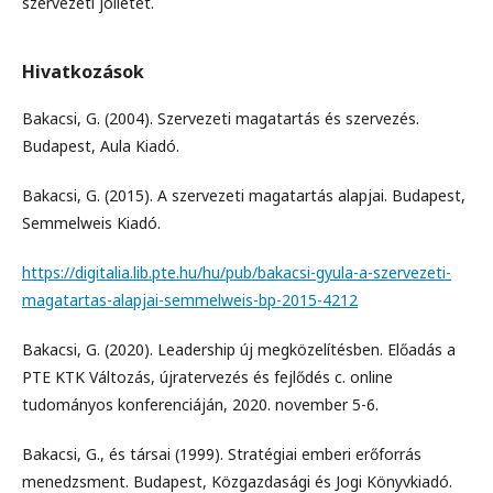
szervezeti jóllétet.
Hivatkozások
Bakacsi, G. (2004). Szervezeti magatartás és szervezés.
Budapest, Aula Kiadó.
Bakacsi, G. (2015). A szervezeti magatartás alapjai. Budapest,
Semmelweis Kiadó.
https://digitalia.lib.pte.hu/hu/pub/bakacsi-gyula-a-szervezeti-
magatartas-alapjai-semmelweis-bp-2015-4212
Bakacsi, G. (2020). Leadership új megközelítésben. Előadás a
PTE KTK Változás, újratervezés és fejlődés c. online
tudományos konferenciáján, 2020. november 5-6.
Bakacsi, G., és társai (1999). Stratégiai emberi erőforrás
menedzsment. Budapest, Közgazdasági és Jogi Könyvkiadó.