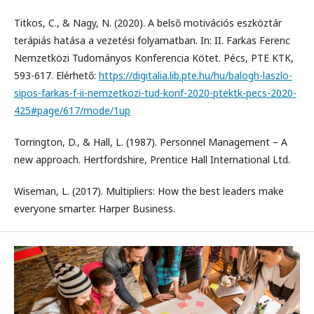
Titkos, C., & Nagy, N. (2020). A belső motivációs eszköztár
terápiás hatása a vezetési folyamatban. In: II. Farkas Ferenc
Nemzetközi Tudományos Konferencia Kötet. Pécs, PTE KTK,
593-617. Elérhető:
https://digitalia.lib.pte.hu/hu/balogh-laszlo-
sipos-farkas-f-ii-nemzetkozi-tud-konf-2020-ptektk-pecs-2020-
425#page/617/mode/1up
Torrington, D., & Hall, L. (1987). Personnel Management – A
new approach. Hertfordshire, Prentice Hall International Ltd.
Wiseman, L. (2017). Multipliers: How the best leaders make
everyone smarter. Harper Business.