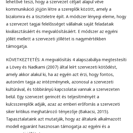
lehetővé teszi, hogy a szervezet céljait alapul véve
kommunikáció jöjjön létre a szereplők között, amely a
bizalomra és a tiszteletre épít. A módszer lényegi eleme, hogy
a szervezet tagjai felelősséget vállalnak saját feladataik
kiválasztásáért és megvalósításáért. E módszer az egyéni
jóllét mellett a szervezeti jóllétet is nagymértékben
támogatja.
KÖVETKEZTETÉS: A megvalósítás 4 alapszabálya megtestesíti
a Lövey és Nadkarni (2007) által leírt szervezeti kötődést,
amely akkor alakul ki, ha az egyén azt érzi, hogy fontos,
autonóm tagja az intézménynek, azonosul a szervezeti
kultúrával, és többirányú kapcsolatai vannak a szervezeten
belül. Egy szervezet gerincét és teljesítményét a
kulcsszereplők adják, azaz az emberi erőforrás a szervezeti
siker kritikus meghatározó tényezője (Bakacsi, 2015).
Tapasztalataink azt mutatják, hogy az általunk alkalmazott
modell egyaránt hasznosan támogatja az egyéni és a