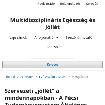
Regisztráció
Bejelentkezés
Keresés
Multidiszciplináris Egészség és
Jóllét
Lapszámok
A folyóiratról
Szerzői útmutató
Kapcsolat
Keresés
Főoldal
/
Archívum
/
Évf. 2 szám 2 (2024)
/
Vizsgálatok
Szervezeti „jóllét” a
mindennapokban - A Pécsi
Tudományegyetem Általános