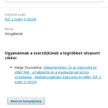
Folyóirat szám
Évf. 2 szám 2 (2024)
Rovat
Vizsgálatok
Ugyanannak a szerző(k)nek a legtöbbet olvasott
cikkei
Varga Zsuzsanna,
Cikkismertetés: Út az egészség és
jóllét felé - a hallgatók és a munkatársak közös
stratégiája
,
Multidiszciplináris Egészség és Jóllét: Évf. 2
szám 2 (2024)
Kézirat benyújtása