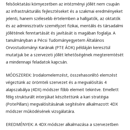
felsőoktatási környezetben az intézményi jóllét nem csupán
az infrastrukturális fejlesztéseket és a szakmai eredményeket
jelenti, hanem szélesebb értelemben a hallgatók, az oktatók
és az adminisztratív személyzet fizikai, mentális és társadalmi
jóllétének fenntartását és javítását is magában foglalja. A
tanulmányban a Pécsi Tudományegyetem Általános
Orvostudományi Karának (PTE ÁOK) példáján keresztül
mutatjuk be a szervezeti jóllét lehetőségének megteremtését
a mindennapi feladatok kapcsán.
MÓDSZEREK: Irodalomelemzést, összehasonlító elemzést
végeztünk az örömteli szervezet és a megvalósítás 4
alapszabálya (4DX) módszer főbb elemeit tekintve. Emellett
félig strukturált interjúkat készítettünk a kari stratégia
(PotePillars) megvalósításának segítésére alkalmazott 4DX
módszer működésének vizsgálatára.
EREDMÉNYEK: A 4DX módszer alkalmazása a szervezetben