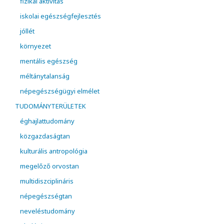
fizikai aktivitás
iskolai egészségfejlesztés
jóllét
környezet
mentális egészség
méltánytalanság
népegészségügyi elmélet
TUDOMÁNYTERÜLETEK
éghajlattudomány
közgazdaságtan
kulturális antropológia
megelőző orvostan
multidiszciplináris
népegészségtan
neveléstudomány