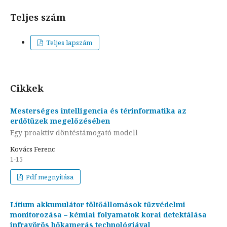
Teljes szám
Teljes lapszám
Cikkek
Mesterséges intelligencia és térinformatika az
erdőtüzek megelőzésében
Egy proaktív döntéstámogató modell
Kovács Ferenc
1-15
Pdf megnyitása
Lítium akkumulátor töltőállomások tűzvédelmi
monitorozása – kémiai folyamatok korai detektálása
infravörös hőkamerás technológiával