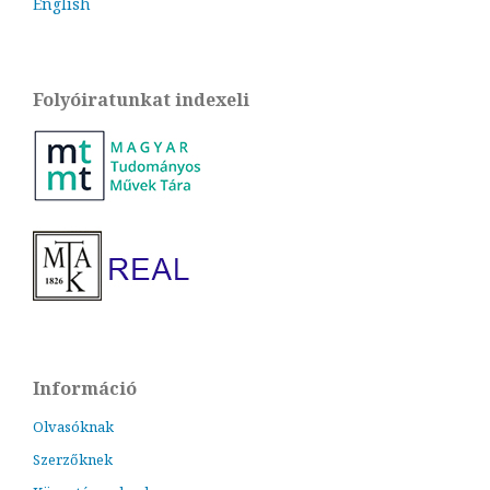
English
Folyóiratunkat indexeli
Információ
Olvasóknak
Szerzőknek