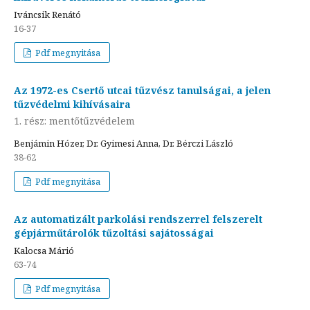
Iváncsik Renátó
16-37
Pdf megnyitása
Az 1972-es Csertő utcai tűzvész tanulságai, a jelen
tűzvédelmi kihívásaira
1. rész: mentőtűzvédelem
Benjámin Hózer, Dr. Gyimesi Anna, Dr. Bérczi László
38-62
Pdf megnyitása
Az automatizált parkolási rendszerrel felszerelt
gépjárműtárolók tűzoltási sajátosságai
Kalocsa Márió
63-74
Pdf megnyitása