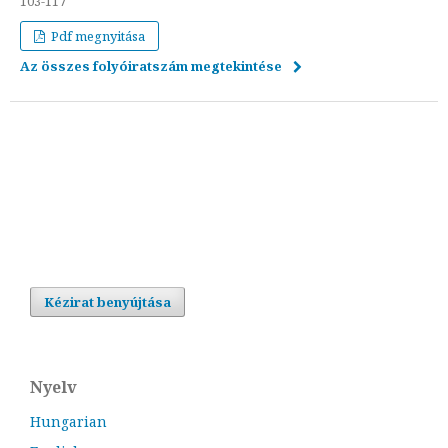
103-117
Pdf megnyitása
Az összes folyóiratszám megtekintése
Kézirat benyújtása
Nyelv
Hungarian