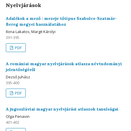
Nyelvjárások
Adalékok a mező : mezeje tőtípus Szabolcs-Szatmár-
Bereg megyei használatához
Ilona Lakatos, Margit Károlyi
391-395
PDF
A romániai magyar nyelvjárások atlasza névtudományi
jelentőségéről
Dezső Juhász
395-400
PDF
A jugoszláviai magyar nyelvjárási atlaszok tanulságai
Olga Penavin
401-402