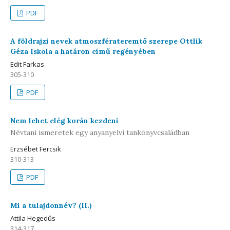
PDF
A földrajzi nevek atmoszférateremtő szerepe Ottlik
Géza Iskola a határon című regényében
Edit Farkas
305-310
PDF
Nem lehet elég korán kezdeni
Névtani ismeretek egy anyanyelvi tankönyvcsaládban
Erzsébet Fercsik
310-313
PDF
Mi a tulajdonnév? (II.)
Attila Hegedűs
314-317