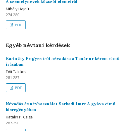
A személynevek közszói elemeiről
Mihály Hajdú
274-280
PDF
Egyéb névtani kérdések
Karinthy Frigyes írói névadása a Tanár úr kérem című
írásában
Edit Takács
281-287
PDF
Névadás és névhasználat Sarkadi Imre A gyáva című
kisregényében
Katalin P. Csige
287-290