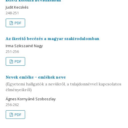
keleti kolónia névadásában
Judit Kecskés
248-251
PDF
Az ikerítő becézés a magyar szakirodalomban
Irma Szikszainé Nagy
251-256
PDF
Nevek emléke − emlékek neve
(Egyetemi hallgatók a nevükről, a tulajdonnévvel kapcsolatos
élményeikről)
Ágnes Kornyáné Szoboszlay
256-262
PDF