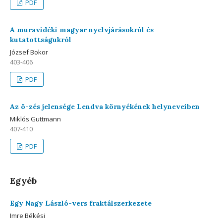
PDF
A muravidéki magyar nyelvjárásokról és
kutatottságukról
József Bokor
403-406
PDF
Az ö-zés jelensége Lendva környékének helyneveiben
Miklós Guttmann
407-410
PDF
Egyéb
Egy Nagy László-vers fraktálszerkezete
Imre Békési