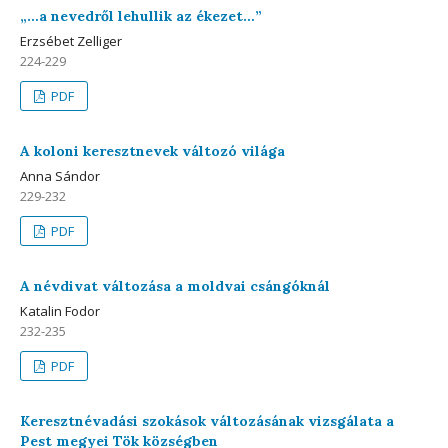
„…a nevedről lehullik az ékezet…”
Erzsébet Zelliger
224-229
PDF
A koloni keresztnevek változó világa
Anna Sándor
229-232
PDF
A névdivat változása a moldvai csángóknál
Katalin Fodor
232-235
PDF
Keresztnévadási szokások változásának vizsgálata a
Pest megyei Tök községben