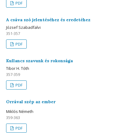
PDF
A csáva szó jelentéséhez és eredetéhez
József Szabadfalvi
351-357
PDF
Kullancs szavunk és rokonsága
Tibor H. Tóth
357-359
PDF
Orrával szép az ember
Miklós Németh
359-363
PDF