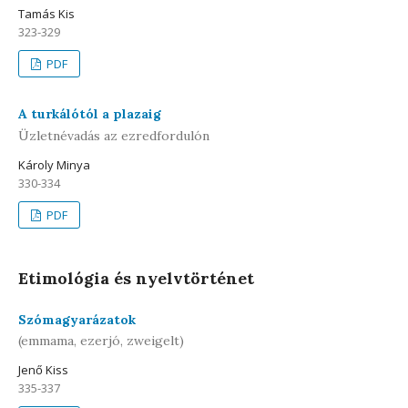
Tamás Kis
323-329
PDF
A turkálótól a plazaig
Üzletnévadás az ezredfordulón
Károly Minya
330-334
PDF
Etimológia és nyelvtörténet
Szómagyarázatok
(emmama, ezerjó, zweigelt)
Jenő Kiss
335-337