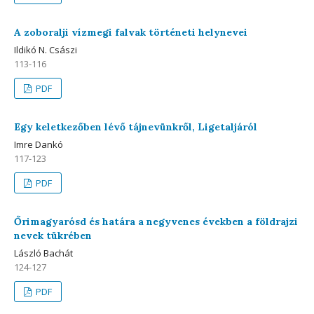
A zoboralji vízmegi falvak történeti helynevei
Ildikó N. Császi
113-116
PDF
Egy keletkezőben lévő tájnevünkről, Ligetaljáról
Imre Dankó
117-123
PDF
Őrimagyarósd és határa a negyvenes években a földrajzi
nevek tükrében
László Bachát
124-127
PDF