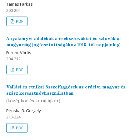
Tamás Farkas
200-204
PDF
Anyakönyvi adalékok a csehszlovákiai és szlovákiai
magyarság jogfosztottságához 1918-tól napjainkig
Ferenc Vörös
204-212
PDF
Vallási és etnikai összefüggések az erdélyi magyar és
szász keresztnévhasználatban
(középkor és korai újkor)
Piroska B. Gergely
213-224
PDF