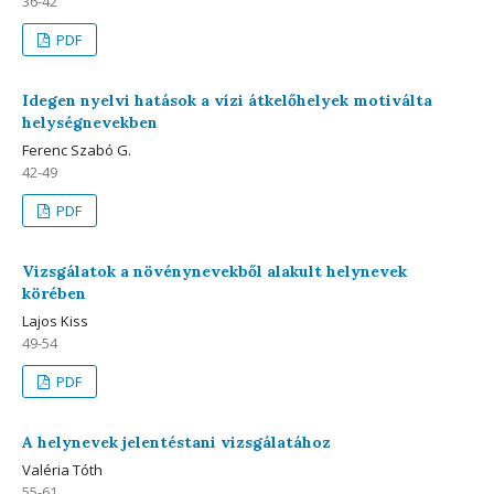
36-42
PDF
Idegen nyelvi hatások a vízi átkelőhelyek motiválta
helységnevekben
Ferenc Szabó G.
42-49
PDF
Vizsgálatok a növénynevekből alakult helynevek
körében
Lajos Kiss
49-54
PDF
A helynevek jelentéstani vizsgálatához
Valéria Tóth
55-61