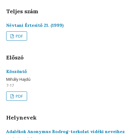
Teljes szám
Névtani Értesítő 21. (1999)
PDF
Előszó
Köszöntő
Mihály Hajdú
7-17
PDF
Helynevek
Adalékok Anonymus Bodrog-torkolat vidéki neveihez