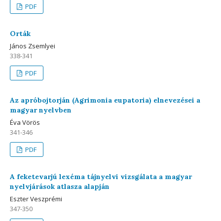
PDF
Orták
János Zsemlyei
338-341
PDF
Az apróbojtorján (Agrimonia eupatoria) elnevezései a
magyar nyelvben
Éva Vörös
341-346
PDF
A feketevarjú lexéma tájnyelvi vizsgálata a magyar
nyelvjárások atlasza alapján
Eszter Veszprémi
347-350