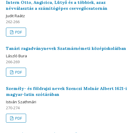
Intern Otto, Angicica, Lütyő és a többiek, azaz
névválasztás a számítógépes csevegőcsatornán
Judit Raátz
262-266
PDF
Tanári ragadványnevek Szatmárnémeti középiskoláiban
László Bura
266-269
PDF
Személy- és földrajzi nevek Szenczi Molnár Albert 1621-i
magyar-latin szótárában
István Szathmári
270-274
PDF