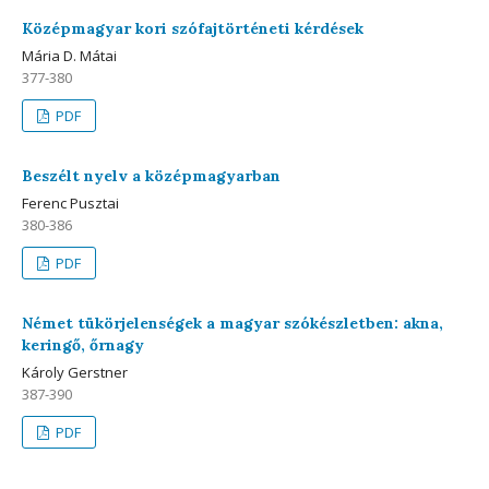
Középmagyar kori szófajtörténeti kérdések
Mária D. Mátai
377-380
PDF
Beszélt nyelv a középmagyarban
Ferenc Pusztai
380-386
PDF
Német tükörjelenségek a magyar szókészletben: akna,
keringő, őrnagy
Károly Gerstner
387-390
PDF