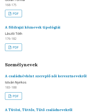
168-175
PDF
A földrajzi köznevek tipológiái
László Tóth
176-182
PDF
Személynevek
A családnévként szereplő női keresztnevekről
István Nyirkos
183-188
PDF
A Tütösi, Tüttős, Tűtő családnevekről