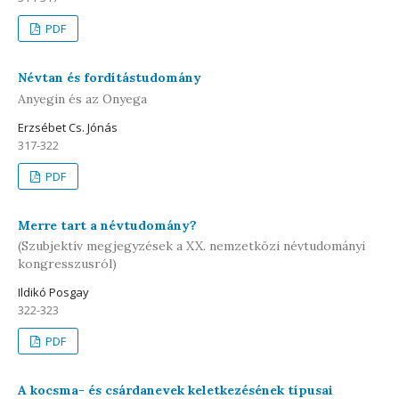
PDF
Névtan és fordítástudomány
Anyegin és az Onyega
Erzsébet Cs. Jónás
317-322
PDF
Merre tart a névtudomány?
(Szubjektív megjegyzések a XX. nemzetközi névtudományi
kongresszusról)
Ildikó Posgay
322-323
PDF
A kocsma- és csárdanevek keletkezésének típusai