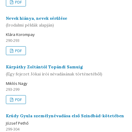
PDF
Nevek hiánya, nevek sérülése
(Irodalmi példák alapján)
Klára Korompay
290-293
PDF
Kárpáthy Zoltántól Topándi Samuig
(Egy fejezet Jókai írói névadásának történetéből)
Miklós Nagy
293-299
PDF
Krúdy Gyula személynévadása első Szindbád-kötetében
József Pethő
299-304