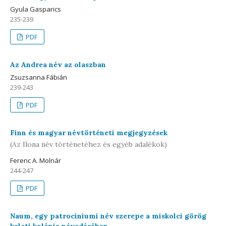
Gyula Gasparics
235-239
PDF
Az Andrea név az olaszban
Zsuzsanna Fábián
239-243
PDF
Finn és magyar névtörténeti megjegyzések
(Az Ilona név történetéhez és egyéb adalékok)
Ferenc A. Molnár
244-247
PDF
Naum, egy patrocíniumi név szerepe a miskolci görög