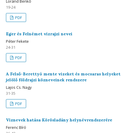
Loránd Benkő
19-24
PDF
Eger és Felnémet vízrajzi nevei
Péter Fekete
24-31
PDF
A Felső-Berettyó mente vizeket és mocsaras helyeket
jelölő földrajzi közneveinek rendszere
Lajos Cs. Nagy
31-35
PDF
Víznevek hatása Körösladány helynévrendszerére
Ferenc Bíró