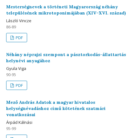
Mesterségnevek a történeti Magyarország néhány
településének mikrotoponimájában (XIV−XVI. század)
László Vincze
86-89
PDF
Néhány néprajzi szempont a pásztorkodás-állattartás
helynévi anyagához
Gyula Viga
90-95
PDF
Mező András Adatok a magyar hivatalos
helységnévadáshoz című kötetének szatmári
vonatkozásai
Árpád Kálnási
95-99