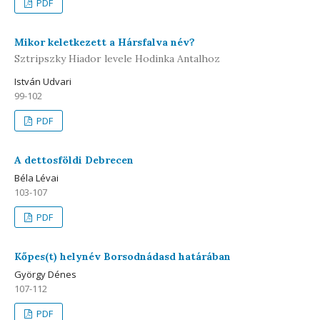
PDF
Mikor keletkezett a Hársfalva név?
Sztripszky Hiador levele Hodinka Antalhoz
István Udvari
99-102
PDF
A dettosföldi Debrecen
Béla Lévai
103-107
PDF
Kőpes(t) helynév Borsodnádasd határában
György Dénes
107-112
PDF