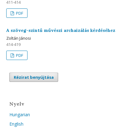
411-414
PDF
A szöveg-szintű művészi archaizálás kérdéséhez
Zoltán Jánosi
414-419
PDF
Kézirat benyújtása
Nyelv
Hungarian
English