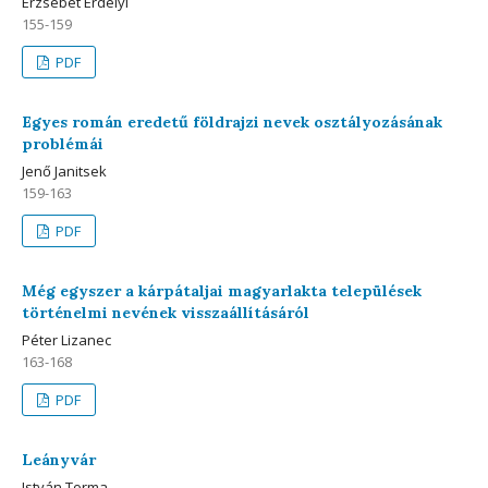
Erzsébet Erdélyi
155-159
PDF
Egyes román eredetű földrajzi nevek osztályozásának
problémái
Jenő Janitsek
159-163
PDF
Még egyszer a kárpátaljai magyarlakta települések
történelmi nevének visszaállításáról
Péter Lizanec
163-168
PDF
Leányvár
István Torma