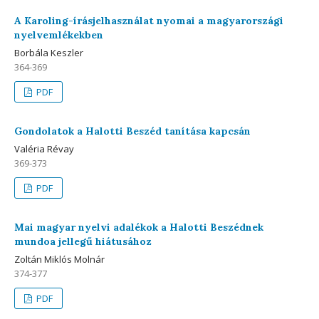
A Karoling-írásjelhasználat nyomai a magyarországi
nyelvemlékekben
Borbála Keszler
364-369
PDF
Gondolatok a Halotti Beszéd tanítása kapcsán
Valéria Révay
369-373
PDF
Mai magyar nyelvi adalékok a Halotti Beszédnek
mundoa jellegű hiátusához
Zoltán Miklós Molnár
374-377
PDF