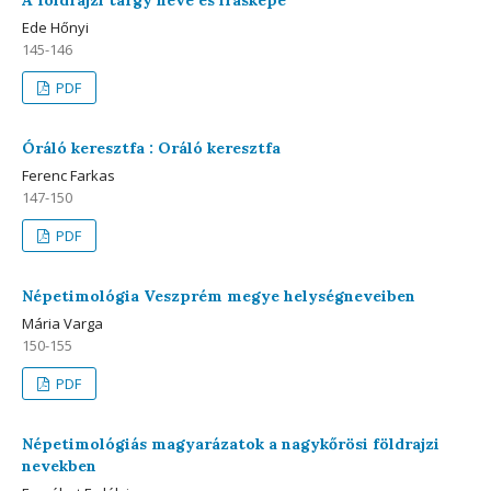
A földrajzi tárgy neve és írásképe
Ede Hőnyi
145-146
PDF
Óráló keresztfa : Oráló keresztfa
Ferenc Farkas
147-150
PDF
Népetimológia Veszprém megye helységneveiben
Mária Varga
150-155
PDF
Népetimológiás magyarázatok a nagykőrösi földrajzi
nevekben