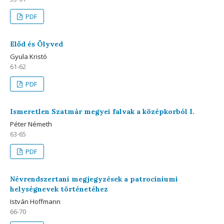
PDF
Előd és Ölyved
Gyula Kristó
61-62
PDF
Ismeretlen Szatmár megyei falvak a középkorból I.
Péter Németh
63-65
PDF
Névrendszertani megjegyzések a patrocíniumi
helységnevek történetéhez
István Hoffmann
66-70