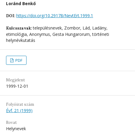
Loránd Benkő
https://doi.org/10.29178/NevtErt.1999.1
DOI:
településnevek, Zombor, Lád, Ladány,
Kulcsszavak:
etimológia, Anonymus, Gesta Hungarorum, történeti
helynévkutatás
PDF
Megjelent
1999-12-01
Folyóirat szám
Évf. 21 (1999)
Rovat
Helynevek