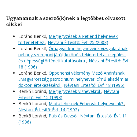
Ugyanannak a szerző(k)nek a legtöbbet olvasott
cikkei
Loránd Benkő,
Megjegyzések a Petlend helynevek
történetéhez
,
Névtani Értesítő: Évf. 25 (2003)
Loránd Benkő,
Ómagyar kori helyneveink vizsgálatának
néhány szempontjáról, különös tekintettel a település-
és népességtörténeti kutatásokra
,
Névtani Értesítő: Évf.
18 (1996)
Loránd Benkő,
Opponensi vélemény Mező Andrásnak
„Magyarország patrociniumi helynevei” című akadémiai
doktori értekezéséről
,
Névtani Értesítő: Évf. 18 (1996)
Benkő Loránd,
Megjegyzések víznevekről
,
Névtani
Értesítő: Évf. 15 (1993)
Benkő Loránd,
Mióta lehetnek Fehérvár helyneveink?
,
Névtani Értesítő: Évf. 14 (1992)
Benkő Loránd,
Pais és Dezső
,
Névtani Értesítő: Évf. 11
(1986)