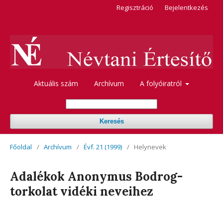
Regisztráció
Bejelentkezés
Aktuális szám
Archívum
A folyóiratról
Keresés
Főoldal
/
Archívum
/
Évf. 21 (1999)
/
Helynevek
Adalékok Anonymus Bodrog-
torkolat vidéki neveihez