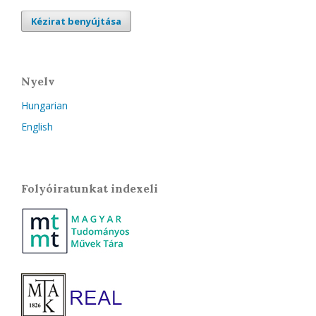
Kézirat benyújtása
Nyelv
Hungarian
English
Folyóiratunkat indexeli