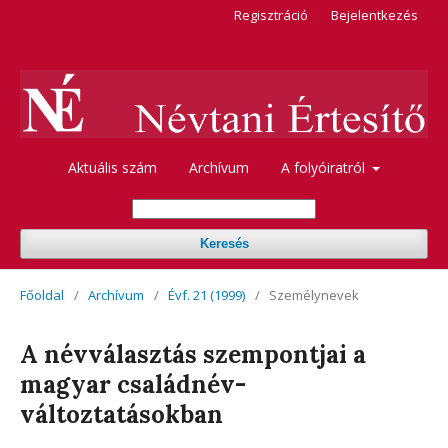
Regisztráció
Bejelentkezés
Aktuális szám
Archívum
A folyóiratról
Keresés
Főoldal
/
Archívum
/
Évf. 21 (1999)
/
Személynevek
A névválasztás szempontjai a
magyar családnév-
változtatásokban