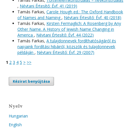
Tamás Farkas,
Történelemkonstruálás – névkonstruálás
,
Névtani Értesítő: Évf. 41 (2019)
Tamás Farkas,
Carole Hough ed.: The Oxford Handbook
of Names and Naming
,
Névtani Értesítő: Évf. 40 (2018)
Tamás Farkas,
Kirsten Fermaglich: A Rosenberg by Any
Other Name. A History of Jewish Name Changing in
America
,
Névtani Értesítő: Évf. 44 (2022)
Tamás Farkas,
A tulajdonnevek fordíthatóságáról és
napjaink fordítási hibáiról, közszók és tulajdonnevek
példáján
,
Névtani Értesítő: Évf. 29 (2007)
1
2
3
4
5
>
>>
Kézirat benyújtása
Nyelv
Hungarian
English