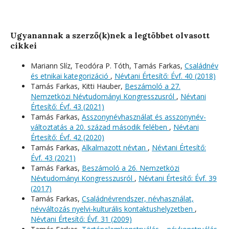
Ugyanannak a szerző(k)nek a legtöbbet olvasott
cikkei
Mariann Slíz, Teodóra P. Tóth, Tamás Farkas,
Családnév
és etnikai kategorizáció
,
Névtani Értesítő: Évf. 40 (2018)
Tamás Farkas, Kitti Hauber,
Beszámoló a 27.
Nemzetközi Névtudományi Kongresszusról
,
Névtani
Értesítő: Évf. 43 (2021)
Tamás Farkas,
Asszonynévhasználat és asszonynév-
változtatás a 20. század második felében
,
Névtani
Értesítő: Évf. 42 (2020)
Tamás Farkas,
Alkalmazott névtan
,
Névtani Értesítő:
Évf. 43 (2021)
Tamás Farkas,
Beszámoló a 26. Nemzetközi
Névtudományi Kongresszusról
,
Névtani Értesítő: Évf. 39
(2017)
Tamás Farkas,
Családnévrendszer, névhasználat,
névváltozás nyelvi-kulturális kontaktushelyzetben
,
Névtani Értesítő: Évf. 31 (2009)