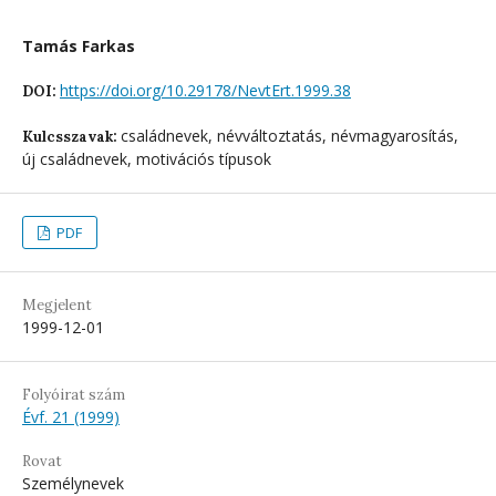
Tamás Farkas
https://doi.org/10.29178/NevtErt.1999.38
DOI:
családnevek, névváltoztatás, névmagyarosítás,
Kulcsszavak:
új családnevek, motivációs típusok
PDF
Megjelent
1999-12-01
Folyóirat szám
Évf. 21 (1999)
Rovat
Személynevek