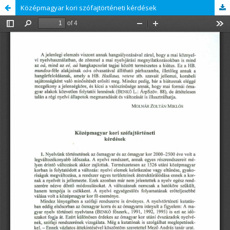
Középmagyar kori szófajtörténeti kérdések