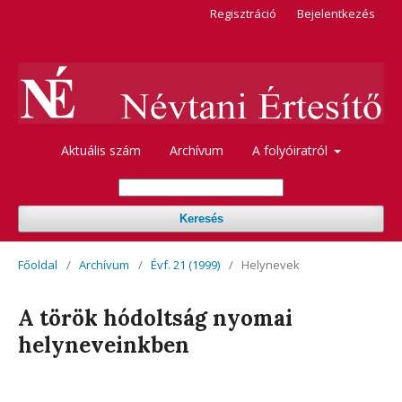
Regisztráció
Bejelentkezés
Aktuális szám
Archívum
A folyóiratról
Keresés
Főoldal
/
Archívum
/
Évf. 21 (1999)
/
Helynevek
A török hódoltság nyomai
helyneveinkben