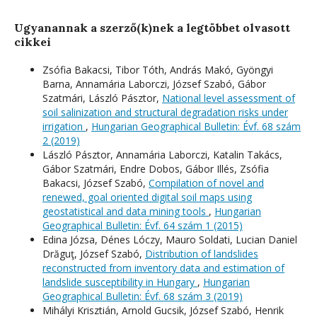
Ugyanannak a szerző(k)nek a legtöbbet olvasott
cikkei
Zsófia Bakacsi, Tibor Tóth, András Makó, Gyöngyi
Barna, Annamária Laborczi, József Szabó, Gábor
Szatmári, László Pásztor,
National level assessment of
soil salinization and structural degradation risks under
irrigation
,
Hungarian Geographical Bulletin: Évf. 68 szám
2 (2019)
László Pásztor, Annamária Laborczi, Katalin Takács,
Gábor Szatmári, Endre Dobos, Gábor Illés, Zsófia
Bakacsi, József Szabó,
Compilation of novel and
renewed, goal oriented digital soil maps using
geostatistical and data mining tools
,
Hungarian
Geographical Bulletin: Évf. 64 szám 1 (2015)
Edina Józsa, Dénes Lóczy, Mauro Soldati, Lucian Daniel
Drăguţ, József Szabó,
Distribution of landslides
reconstructed from inventory data and estimation of
landslide susceptibility in Hungary
,
Hungarian
Geographical Bulletin: Évf. 68 szám 3 (2019)
Mihályi Krisztián, Arnold Gucsik, József Szabó, Henrik