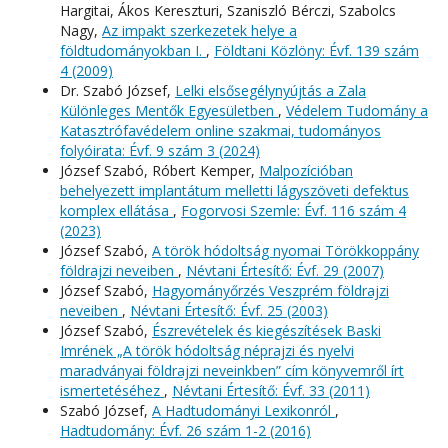
Hargitai, Ákos Kereszturi, Szaniszló Bérczi, Szabolcs
Nagy,
Az impakt szerkezetek helye a
földtudományokban I.
,
Földtani Közlöny: Évf. 139 szám
4 (2009)
Dr. Szabó József,
Lelki elsősegélynyújtás a Zala
Különleges Mentők Egyesületben
,
Védelem Tudomány a
Katasztrófavédelem online szakmai, tudományos
folyóirata: Évf. 9 szám 3 (2024)
József Szabó, Róbert Kemper,
Malpozícióban
behelyezett implantátum melletti lágyszöveti defektus
komplex ellátása
,
Fogorvosi Szemle: Évf. 116 szám 4
(2023)
József Szabó,
A török hódoltság nyomai Törökkoppány
földrajzi neveiben
,
Névtani Értesítő: Évf. 29 (2007)
József Szabó,
Hagyományőrzés Veszprém földrajzi
neveiben
,
Névtani Értesítő: Évf. 25 (2003)
József Szabó,
Észrevételek és kiegészítések Baski
Imrének „A török hódoltság néprajzi és nyelvi
maradványai földrajzi neveinkben” cím könyvemről írt
ismertetéséhez
,
Névtani Értesítő: Évf. 33 (2011)
Szabó József,
A Hadtudományi Lexikonról
,
Hadtudomány: Évf. 26 szám 1-2 (2016)