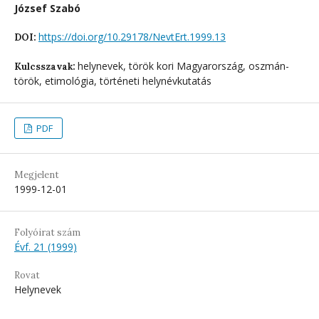
József Szabó
https://doi.org/10.29178/NevtErt.1999.13
DOI:
helynevek, török kori Magyarország, oszmán-
Kulcsszavak:
török, etimológia, történeti helynévkutatás
PDF
Megjelent
1999-12-01
Folyóirat szám
Évf. 21 (1999)
Rovat
Helynevek