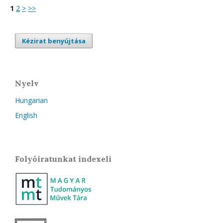
1
2
>
>>
Kézirat benyújtása
Nyelv
Hungarian
English
Folyóiratunkat indexeli