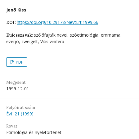
Jenő Kiss
https://doi.org/10.29178/NevtErt.1999.66
DOI:
szőlőfajták nevei, szóetimológia, emmama,
Kulcsszavak:
ezerjó, zweigelt, Vitis vinifera
PDF
Megjelent
1999-12-01
Folyóirat szám
Évf. 21 (1999)
Rovat
Etimológia és nyelvtörténet