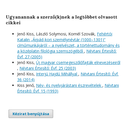
Ugyanannak a szerző(k)nek a legtöbbet olvasott
cikkei
Jenő Kiss, László Solymosi, Kornél Szovák,
Fehértói
Katalin „Árpád-kori személynévtár (1000–1301)”
címűmunkájáról – a nyelvészet, a történettudomány és
a középlatin filológia szemszögéből
,
Névtani Értesítő:
Évf. 27 (2005)
Jenő Kiss,
Új magyar csemegeszőlőfajták elnevezéseiről
,
Névtani Értesítő: Évf. 25 (2003)
Jenő Kiss,
Interjú Hajdú Mihállyal
,
Névtani Értesítő: Évf.
36 (2014)
Kiss Jenő,
Név- és nyelvjárástani észrevételek
,
Névtani
Értesítő: Évf. 15 (1993)
Kézirat benyújtása