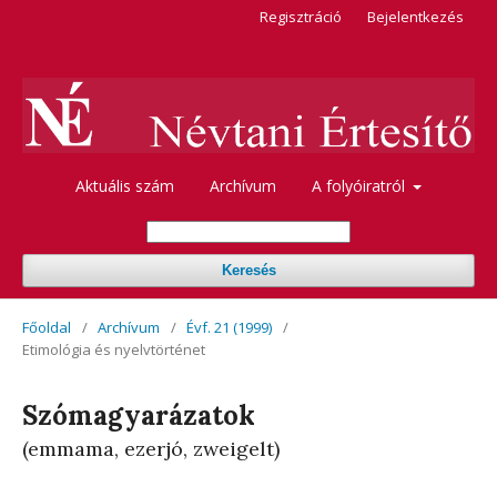
Regisztráció
Bejelentkezés
Aktuális szám
Archívum
A folyóiratról
Keresés
Főoldal
/
Archívum
/
Évf. 21 (1999)
/
Etimológia és nyelvtörténet
Szómagyarázatok
(emmama, ezerjó, zweigelt)