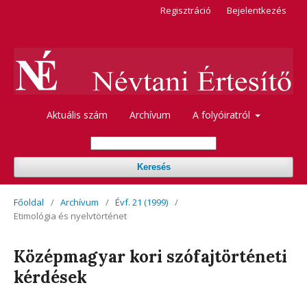
Regisztráció
Bejelentkezés
Aktuális szám
Archívum
A folyóiratról
Keresés
Főoldal
/
Archívum
/
Évf. 21 (1999)
/
Etimológia és nyelvtörténet
Középmagyar kori szófajtörténeti
kérdések