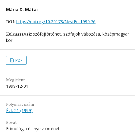
Mária D. Mátai
https://doi.org/10.29178/NevtErt.1999.76
DOI:
szófajtörténet, szófajok változása, középmagyar
Kulcsszavak:
kor
PDF
Megjelent
1999-12-01
Folyóirat szám
Évf. 21 (1999)
Rovat
Etimológia és nyelvtörténet