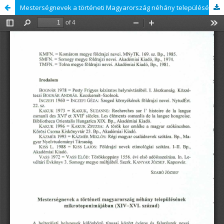
Mesterségnevek a történeti Magyarország néhány településének mikrotoponimájában (XIV−XVI. század)