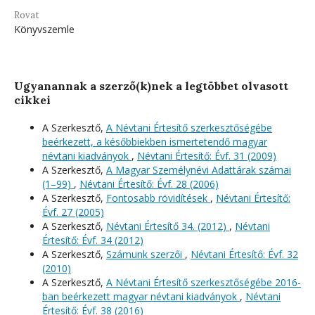
Rovat
Könyvszemle
Ugyanannak a szerző(k)nek a legtöbbet olvasott
cikkei
A Szerkesztő,
A Névtani Értesítő szerkesztőségébe
beérkezett, a későbbiekben ismertetendő magyar
névtani kiadványok
,
Névtani Értesítő: Évf. 31 (2009)
A Szerkesztő,
A Magyar Személynévi Adattárak számai
(1–99)
,
Névtani Értesítő: Évf. 28 (2006)
A Szerkesztő,
Fontosabb rövidítések
,
Névtani Értesítő:
Évf. 27 (2005)
A Szerkesztő,
Névtani Értesítő 34. (2012)
,
Névtani
Értesítő: Évf. 34 (2012)
A Szerkesztő,
Számunk szerzői
,
Névtani Értesítő: Évf. 32
(2010)
A Szerkesztő,
A Névtani Értesítő szerkesztőségébe 2016-
ban beérkezett magyar névtani kiadványok
,
Névtani
Értesítő: Évf. 38 (2016)