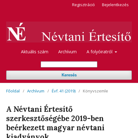
Regisztráció
Bejelentkezés
Aktuális szám
Archívum
A folyóiratról
Keresés
Főoldal
/
Archívum
/
Évf. 41 (2019)
/
Könyvszemle
A Névtani Értesítő
szerkesztőségébe 2019-ben
beérkezett magyar névtani
kiadványok