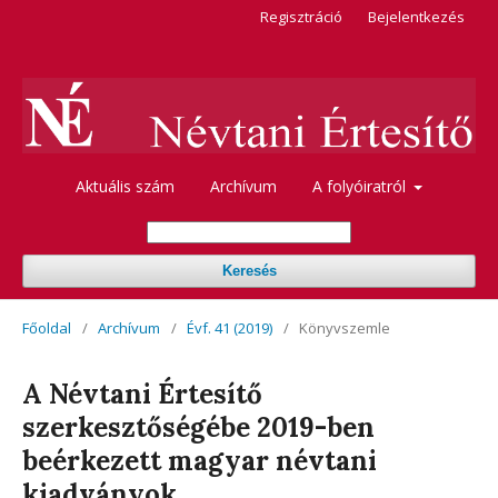
Regisztráció
Bejelentkezés
Aktuális szám
Archívum
A folyóiratról
Keresés
Főoldal
/
Archívum
/
Évf. 41 (2019)
/
Könyvszemle
A Névtani Értesítő
szerkesztőségébe 2019-ben
beérkezett magyar névtani
kiadványok