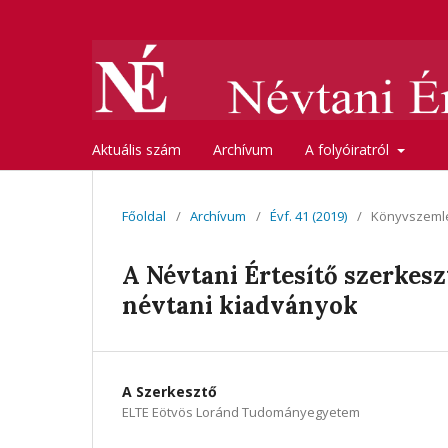
Aktuális szám
Archívum
A folyóiratról
Főoldal
/
Archívum
/
Évf. 41 (2019)
/
Könyvszeml
A Névtani Értesítő szerkes
névtani kiadványok
A Szerkesztő
ELTE Eötvös Loránd Tudományegyetem