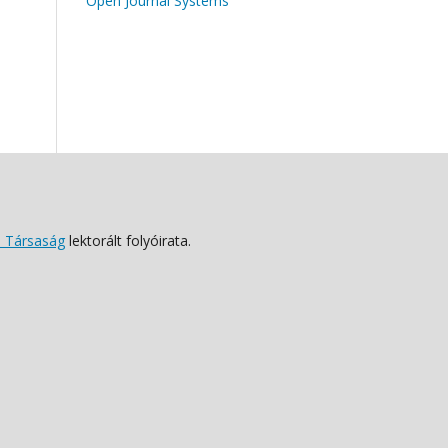
Open Journal Systems
 Társaság
lektorált folyóirata.