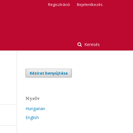
Regisztráció
Bejelentkezés
Keresés
Kézirat benyújtása
Nyelv
Hungarian
English