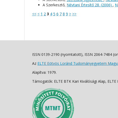
A Szerkesztő,
Névtani Értesítő 28. (2006)
,
N
<<
<
1
2
3
4
5
6
7
8
9
>
>>
ISSN 0139-2190 (nyomtatott), ISSN 2064-7484 (on
Az
ELTE Eötvös Loránd Tudományegyetem Magyar
Alapítva: 1979.
Támogatók: ELTE BTK Kari Kiválósági Alap, ELTE Fo