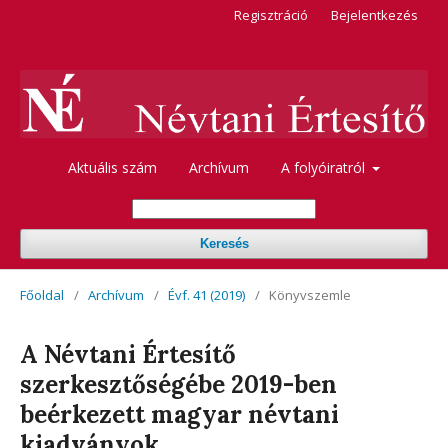
Regisztráció
Bejelentkezés
Aktuális szám
Archívum
A folyóiratról
Keresés
Főoldal
/
Archívum
/
Évf. 41 (2019)
/
Könyvszemle
A Névtani Értesítő
szerkesztőségébe 2019-ben
beérkezett magyar névtani
kiadványok