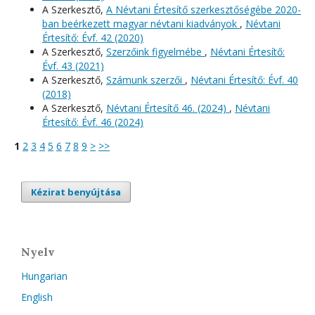
A Szerkesztő,
A Névtani Értesítő szerkesztőségébe 2020-
ban beérkezett magyar névtani kiadványok
,
Névtani
Értesítő: Évf. 42 (2020)
A Szerkesztő,
Szerzőink figyelmébe
,
Névtani Értesítő:
Évf. 43 (2021)
A Szerkesztő,
Számunk szerzői
,
Névtani Értesítő: Évf. 40
(2018)
A Szerkesztő,
Névtani Értesítő 46. (2024)
,
Névtani
Értesítő: Évf. 46 (2024)
1
2
3
4
5
6
7
8
9
>
>>
Kézirat benyújtása
Nyelv
Hungarian
English