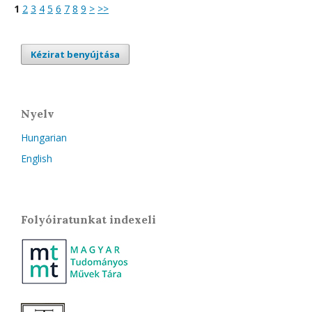
1
2
3
4
5
6
7
8
9
>
>>
Kézirat benyújtása
Nyelv
Hungarian
English
Folyóiratunkat indexeli