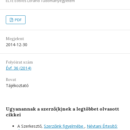
ELTE Eötvös Loránd Tudományegyetem
PDF
Megjelent
2014-12-30
Folyóirat szám
Évf. 36 (2014)
Rovat
Tájékoztató
Ugyanannak a szerző(k)nek a legtöbbet olvasott
cikkei
A Szerkesztő,
Szerzőink figyelmébe
,
Névtani Értesítő: